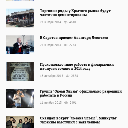
Торговые ряды у Крытого рынка будут
частично демонтированы
21 января 2014
4610
В Саратов приедет Авангард Леонтьев
21 января 2014
2774
Пусконаладочные работы в филармонии
начнутся только в 2014 году
13 декабря 2013
2878
Группе "Океан Эльзы" официально разрешили
работать в России
11 ноября 2013
2491
Скандал вокруг "Океана Эльзы". Минкульт
Украины выступил с заявлением