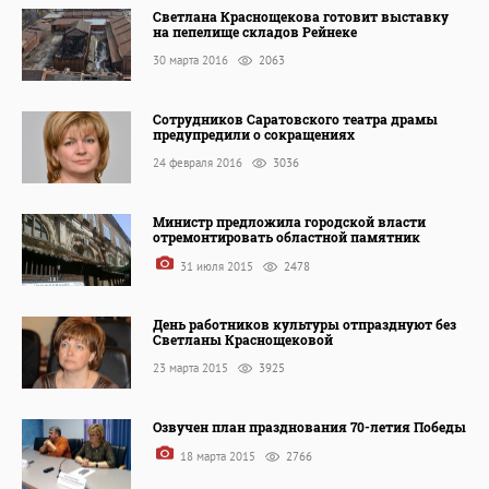
Светлана Краснощекова готовит выставку
на пепелище складов Рейнеке
30 марта 2016
2063
Сотрудников Саратовского театра драмы
предупредили о сокращениях
24 февраля 2016
3036
Министр предложила городской власти
отремонтировать областной памятник
31 июля 2015
2478
День работников культуры отпразднуют без
Светланы Краснощековой
23 марта 2015
3925
Озвучен план празднования 70-летия Победы
18 марта 2015
2766