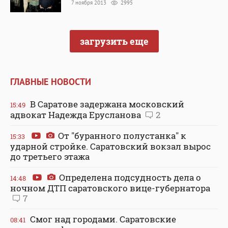
7 ноября 2013
2995
загрузить еще
ГЛАВНЫЕ НОВОСТИ
В Саратове задержана московский
15:49
адвокат Надежда Ерусланова
2
От "буранного полустанка" к
15:33
ударной стройке. Саратовский вокзал вырос
до третьего этажа
Определена подсудность дела о
14:48
ночном ДТП саратовского вице-губернатора
7
Смог над городами. Саратовские
08:41