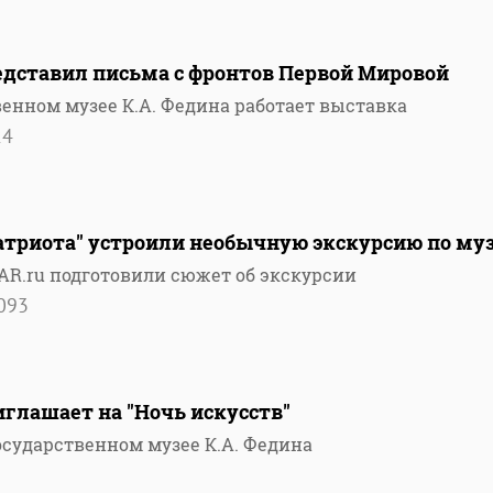
едставил письма с фронтов Первой Мировой
венном музее К.А. Федина работает выставка
24
атриота" устроили необычную экскурсию по му
R.ru подготовили сюжет об экскурсии
093
глашает на "Ночь искусств"
осударственном музее К.А. Федина