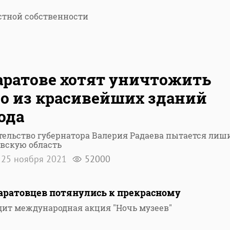
астной собственности
аратове хотят уничтожить
о из красивейших зданий
ода
ельство губернатора Валерия Радаева пытается лиш
вскую область
25 ноября 2021
52000
саратовцев потянулись к прекрасному
одит международная акция "Ночь музеев"