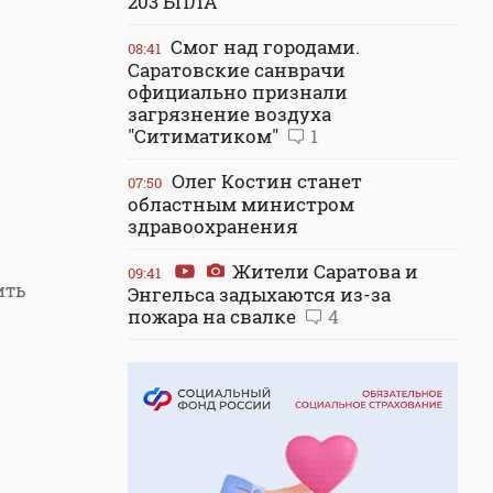
203 БПЛА
Смог над городами.
08:41
Саратовские санврачи
официально признали
загрязнение воздуха
"Ситиматиком"
1
Олег Костин станет
07:50
областным министром
здравоохранения
Жители Саратова и
09:41
ить
Энгельса задыхаются из-за
пожара на свалке
4