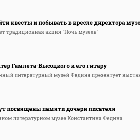
ти квесты и побывать в кресле директора муз
ет традиционная акция "Ночь музеев"
итер Гамлета-Высоцкого и его гитару
енный литературный музей Федина презентует выста
ут посвящены памяти дочери писателя
енном литературном музее Константина Федина