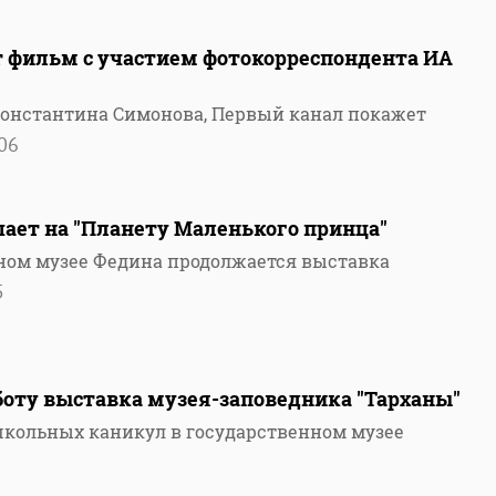
 фильм с участием фотокорреспондента ИА
 Константина Симонова, Первый канал покажет
06
ает на "Планету Маленького принца"
ном музее Федина продолжается выставка
5
боту выставка музея-заповедника "Тарханы"
школьных каникул в государственном музее