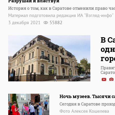
Разрушай и властвуй
История о том, как в Саратове отменили право ч
Материал подготовила редакция ИА "Взгляд-инфо"
3 декабря 2021
55882
В С
одн
гор
Правит
Сарато
Ночь музеев. Тысячи 
Сегодня в Саратове прох
Фото Алексея Кошелева