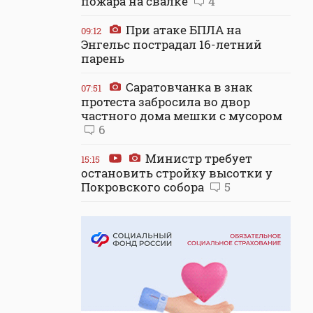
пожара на свалке
4
При атаке БПЛА на
09:12
Энгельс пострадал 16-летний
парень
Саратовчанка в знак
07:51
протеста забросила во двор
частного дома мешки с мусором
6
Министр требует
15:15
остановить стройку высотки у
Покровского собора
5