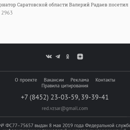
рнатор Саратовской области Валерий Радаев посетил
2963
О проекте
Вакансии
Реклама
Контакты
Правила цитирования
+7 (8452) 23-03-59
,
39-39-41
red.vzsar@gmail.com
№ ФС77–75657 выдан 8 мая 2019 года Федеральной службой