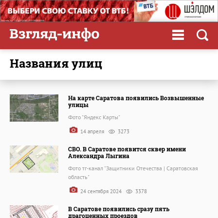
названия улиц
На карте Саратова появились Возвышенные
улицы
Фото "Яндекс Карты"
14 апреля
3273
СВО. В Саратове появится сквер имени
Александра Лыгина
Фото тг-канал "Защитники Отечества | Саратовская
область"
24 сентября 2024
3378
В Саратове появились сразу пять
драгоценных проездов