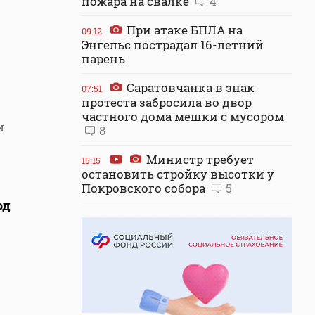
пожара на свалке
4
При атаке БПЛА на
09:12
Энгельс пострадал 16-летний
парень
Саратовчанка в знак
07:51
протеста забросила во двор
частного дома мешки с мусором
и
8
Министр требует
15:15
остановить стройку высотки у
Покровского собора
5
од