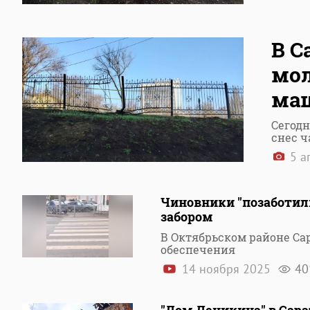
В С
мол
маш
Сегод
снес ч
5 а
Чиновники "позаботил
забором
В Октябрьском районе Са
обеспечения
14 ноября 2025
40