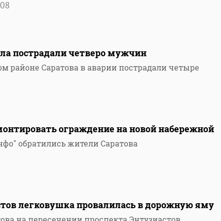
08
кла пострадали четверо мужчин
ом районе Саратова в аварии пострадали четыре
монтировать ограждение на новой набережной
нфо" обратились жители Саратова
стов легковушка провалилась в дорожную яму
това на пересечении проспекта Энтузиастов