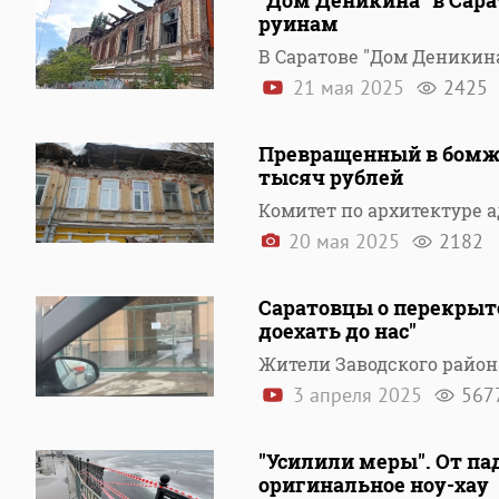
"Дом Деникина" в Сара
руинам
В Саратове "Дом Деникин
21 мая 2025
2425
Превращенный в бомжа
тысяч рублей
Комитет по архитектуре 
20 мая 2025
2182
Саратовцы о перекрыто
доехать до нас"
Жители Заводского район
3 апреля 2025
567
"Усилили меры". От па
оригинальное ноу-хау