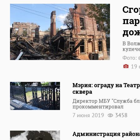
Сго
пар
дож
В Вол
купече
Фото: 
19 
Мэрия: ограду на Теат
сквера
Директор МБУ "Служба бл
прокомментировал
7 июня 2019
3458
Администрация района