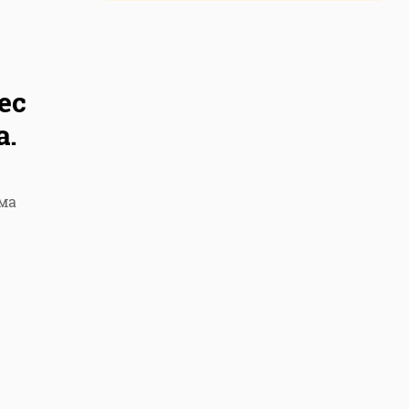
ес
а.
ма