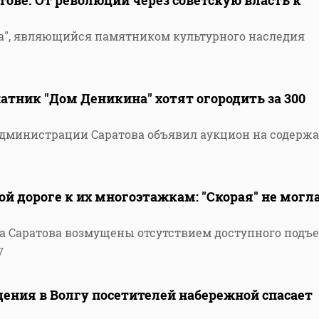
тове. От революции через советскую власть к
а", являющийся памятником культурного наследия
тник "Дом Деникина" хотят огородить за 300
администрации Саратова объявил аукцион на содерж
й дороге к их многоэтажкам: "Скорая" не могл
а Саратова возмущены отсутствием доступного подъе
7
дения в Волгу посетителей набережной спасает