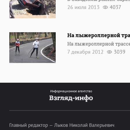
26 июля 2013
4037
На лыжероллерной тра
На лыжероллерной трассе
7 декабря 2012
3039
Информационное агентство
Главный редактор — Лыков Николай Валерьевич