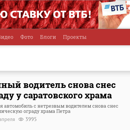
Видео
Фото
Блоги
Проекты
ный водитель снова снес
аду у саратовского храма
я автомобиль с нетрезвым водителем снова снес
лическую ограду храма Петра
апреля
3995