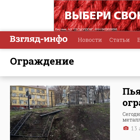
Новости
Статьи
ограждение
Пья
огр
Сегодн
метал
13 