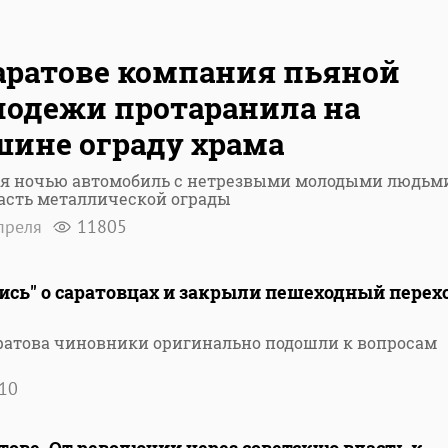
аратове компания пьяной
одежи протаранила на
ине ограду храма
ня ночью автомобиль с нетрезвыми молодыми людьм
асть металлической ограды
преля
11805
ись" о саратовцах и закрыли пешеходный перех
ратова чиновники оригинально подошли к вопросам
10