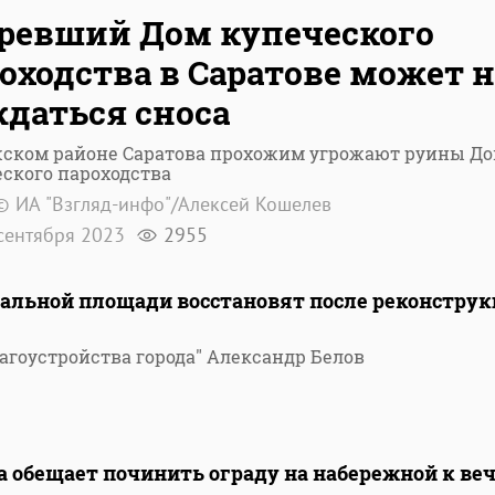
ревший Дом купеческого
оходства в Саратове может н
даться сноса
жском районе Саратова прохожим угрожают руины Д
ского пароходства
© ИА "Взгляд-инфо"/Алексей Кошелев
сентября 2023
2955
ральной площади восстановят после реконстру
агоустройства города" Александр Белов
 обещает починить ограду на набережной к ве