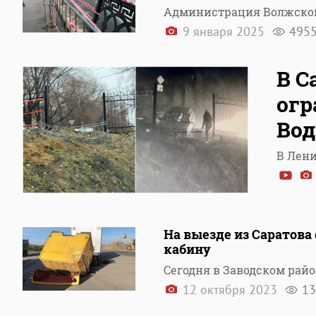
Администрация Волжского
9 января 2025
495
В С
огр
Вод
В Лени
На выезде из Саратова
кабину
Сегодня в Заводском рай
12 октября 2023
13