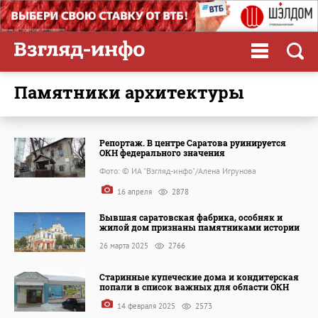
памятники архитектуры
Репортаж. В центре Саратова руинируется
ОКН федерального значения
Фото: © ИА "Взгляд-инфо"/Алена Игрунова
16 апреля
2878
Бывшая саратовская фабрика, особняк и
жилой дом признаны памятниками истории
26 марта 2025
2766
Старинные купеческие дома и кондитерская
попали в список важных для области ОКН
14 февраля 2025
2573