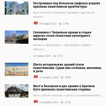
Построенная под Вольском графская усадьба
признана памятником архитектуры
Фото "Комитет культурного наследия Саратовской
области"
29 января 2025
1790
Связанное с Чапаевым здание и старая
церковь стали объектами культурного
наследия
Коллаж из фотографий с карт Google и портала
sobory.ru
18 января 2025
2722
Шесть исторических зданий стали
памятниками. Среди них особняки, мельница
и дача
26 декабря 2024
3049
Мост в Балашове и два здания в Красном
Куте признаны памятниками старины
Фото с сайтов multiurok.ru, drive2.ru и putevodzvezda.ru
24 декабря 2024
1736