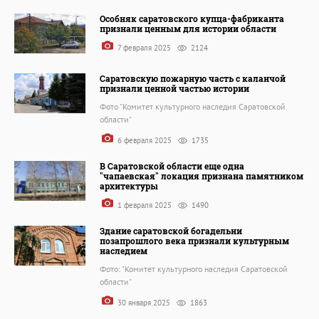
Особняк саратовского купца-фабриканта
признали ценным для истории области
7 февраля 2025
2124
Саратовскую пожарную часть с каланчой
признали ценной частью истории
Фото "Комитет культурного наследия Саратовской
области"
6 февраля 2025
1735
В Саратовской области еще одна
"чапаевская" локация признана памятником
архитектуры
1 февраля 2025
1490
Здание саратовской богадельни
позапрошлого века признали культурным
наследием
Фото: "Комитет культурного наследия Саратовской
области"
30 января 2025
1863