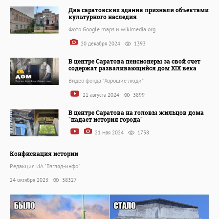
Два саратовских здания признали объектами
культурного наследия
Фото Google maps и wikimedia.org
20 декабря 2024
1393
В центре Саратова пенсионеры за свой счет
содержат разваливающийся дом XIX века
Видео фонда "Хорошие люди"
21 августа 2024
3899
В центре Саратова на головы жильцов дома
"падает история города"
21 мая 2024
1738
Конфискация истории
Редакция ИА "Взгляд-инфо"
24 октября 2023
38327