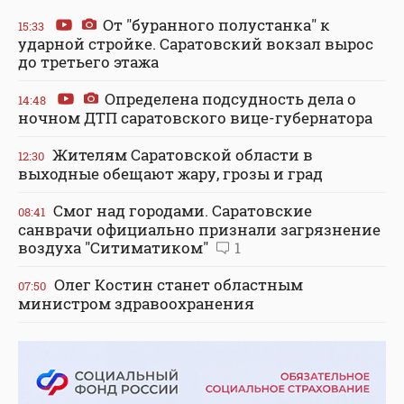
От "буранного полустанка" к
15:33
ударной стройке. Саратовский вокзал вырос
до третьего этажа
Определена подсудность дела о
14:48
ночном ДТП саратовского вице-губернатора
Жителям Саратовской области в
12:30
выходные обещают жару, грозы и град
Смог над городами. Саратовские
08:41
санврачи официально признали загрязнение
воздуха "Ситиматиком"
1
Олег Костин станет областным
07:50
министром здравоохранения