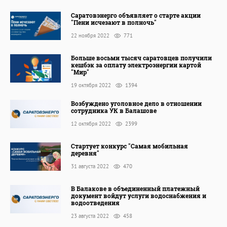
Саратовэнерго объявляет о старте акции
"Пени исчезают в полночь"
22 ноября 2022
771
Больше восьми тысяч саратовцев получили
кешбэк за оплату электроэнергии картой
"Мир"
19 октября 2022
1394
Возбуждено уголовное дело в отношении
сотрудника УК в Балашове
12 октября 2022
2399
Стартует конкурс "Самая мобильная
деревня"
31 августа 2022
470
В Балакове в объединенный платежный
документ войдут услуги водоснабжения и
водоотведения
23 августа 2022
458