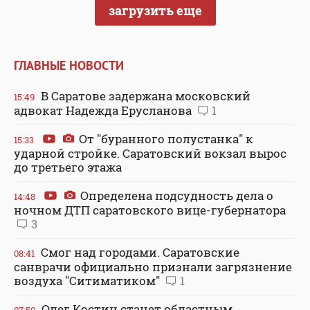
загрузить еще
ГЛАВНЫЕ НОВОСТИ
В Саратове задержана московский
15:49
адвокат Надежда Ерусланова
1
От "буранного полустанка" к
15:33
ударной стройке. Саратовский вокзал вырос
до третьего этажа
Определена подсудность дела о
14:48
ночном ДТП саратовского вице-губернатора
3
Смог над городами. Саратовские
08:41
санврачи официально признали загрязнение
воздуха "Ситиматиком"
1
Олег Костин станет областным
07:50