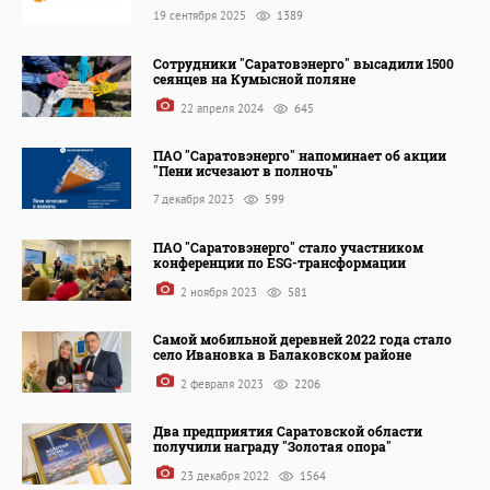
19 сентября 2025
1389
Сотрудники "Саратовэнерго" высадили 1500
сеянцев на Кумысной поляне
22 апреля 2024
645
ПАО "Саратовэнерго" напоминает об акции
"Пени исчезают в полночь"
7 декабря 2023
599
ПАО "Саратовэнерго" стало участником
конференции по ESG-трансформации
2 ноября 2023
581
Самой мобильной деревней 2022 года стало
село Ивановка в Балаковском районе
2 февраля 2023
2206
Два предприятия Саратовской области
получили награду "Золотая опора"
23 декабря 2022
1564