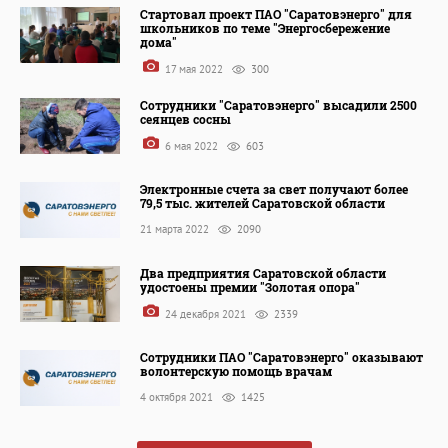
Стартовал проект ПАО "Саратовэнерго" для
школьников по теме "Энергосбережение
дома"
17 мая 2022
300
Сотрудники "Саратовэнерго" высадили 2500
сеянцев сосны
6 мая 2022
603
Электронные счета за свет получают более
79,5 тыс. жителей Саратовской области
21 марта 2022
2090
Два предприятия Саратовской области
удостоены премии "Золотая опора"
24 декабря 2021
2339
Сотрудники ПАО "Саратовэнерго" оказывают
волонтерскую помощь врачам
4 октября 2021
1425