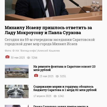
Михаилу Исаеву пришлось ответить за
Ладу Мокроусову и Павла Суркова
Сегодня на 69-м очередном заседании Саратовской
городской думе мэр города Михаил Исаев
Фото: © ИА "Взгляд-инфо"/Алексей Кошелев
30 мая 2025
5266
На ремонте фонтана в Саратове освоят 23
млн рублей
23 мая 2025
5231
Содержание мэрии и гордумы обошлось
бюджету Саратова в 1 млрд 82 млн рублей
17 апреля 2025
1242
Глава Саратова занял третье место в