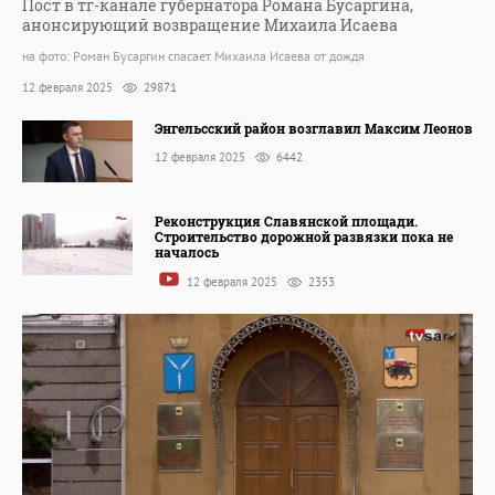
Пост в тг-канале губернатора Романа Бусаргина,
анонсирующий возвращение Михаила Исаева
на фото: Роман Бусаргин спасает Михаила Исаева от дождя
12 февраля 2025
29871
Энгельсский район возглавил Максим Леонов
12 февраля 2025
6442
Реконструкция Славянской площади.
Строительство дорожной развязки пока не
началось
12 февраля 2025
2353