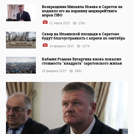
Возвращение Михаила Исаева в Саратов не
подняло его на вершину медиарейтинга
мэров ПФО
11 марта 2025
2361
Сквер на Ильинской площади в Саратове
будут благоустраивать с апреля по сентябрь
24 февраля 2025
1574
Кабмин Романа Бусаргина вновь повысил
стоимость "квадрата" саратовского жилья
18 февраля 2025
5881