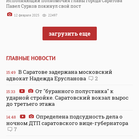
Исполняющий полномочия главы города Саратова
Павел Сурков покинул свой пост
12 февраля 2025
22497
загрузить еще
ГЛАВНЫЕ НОВОСТИ
В Саратове задержана московский
15:49
адвокат Надежда Ерусланова
2
От "буранного полустанка" к
15:33
ударной стройке. Саратовский вокзал вырос
до третьего этажа
Определена подсудность дела о
14:48
ночном ДТП саратовского вице-губернатора
7