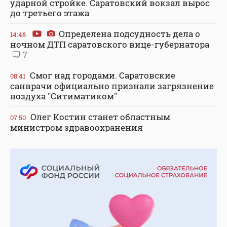
ударной стройке. Саратовский вокзал вырос
до третьего этажа
Определена подсудность дела о
14:48
ночном ДТП саратовского вице-губернатора
7
Смог над городами. Саратовские
08:41
санврачи официально признали загрязнение
воздуха "Ситиматиком"
Олег Костин станет областным
07:50
министром здравоохранения