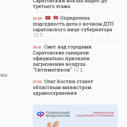
Саратовский вокзал вырос до
третьего этажа
Определена
14:48
подсудность дела о ночном ДТП
саратовского вице-губернатора
7
Смог над городами.
08:41
Саратовские санврачи
официально признали
загрязнение воздуха
"Ситиматиком"
2
аны
Олег Костин станет
07:50
областным министром
здравоохранения