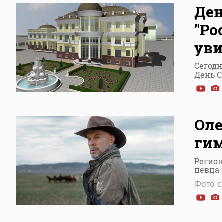
Ден
"Ро
уви
Сегодн
День 
Оле
гим
Регио
певца 
Фото с