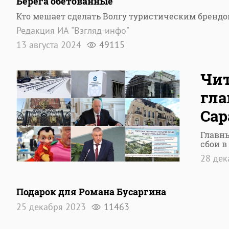
Берега обетованные
Кто мешает сделать Волгу туристическим брендо
Редакция ИА "Взгляд-инфо"
13 августа 2024
49115
Чит
гла
Сар
Главны
сбои в
28 де
Подарок для Романа Бусаргина
25 декабря 2023
11463