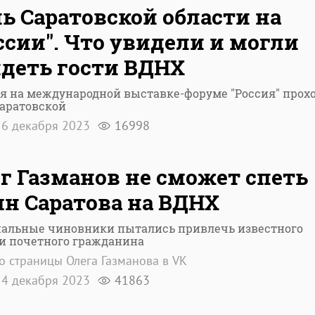
ь Саратовской области на
ссии". Что увидели и могли
деть гости ВДНХ
я на международной выставке-форуме "Россия" прох
Саратовской
6 декабря 2023
16998
г Газманов не сможет спеть
н Саратова на ВДНХ
нальные чиновники пытались привлечь известного
и почетного гражданина
о страницы Олега Газманова в VK
4 декабря 2023
41863