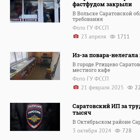
фастфудом закрыли
В Вольске Саратовской 
требования
Фото ГУ ФССП
23 апреля
1711
Из-за повара-нелегала
В городе Ртищево Сарато
местного кафе
Фото ГУ ФССП
21 февраля 2025
2
Саратовский ИП за тру
тысяч
В Октябрьском районе С
3 октября 2024
728