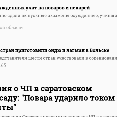
ужденных учат на поваров и пекарей
ешно сдали выпускные экзамены осужденные, учивш
ой области
стран приготовили ондю и лагман в Вольске
редставители шести стран участвовали в соревнован
165
ия о ЧП в саратовском
саду: "Повара ударило током
иты"
истрация Саратова прокомментировала ЧП в детско