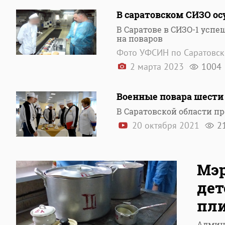
В саратовском СИЗО ос
В Саратове в СИЗО-1 усп
на поваров
Фото УФСИН по Саратовск
2 марта 2023
1004
Военные повара шести 
В Саратовской области п
20 октября 2021
2
Мэр
дет
пл
Админ