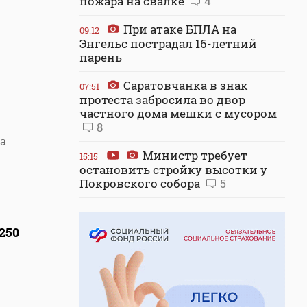
пожара на свалке
4
При атаке БПЛА на
09:12
Энгельс пострадал 16-летний
парень
Саратовчанка в знак
07:51
протеста забросила во двор
частного дома мешки с мусором
8
а
Министр требует
15:15
остановить стройку высотки у
Покровского собора
5
250