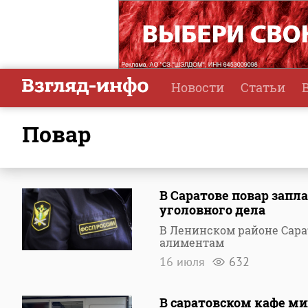
Новости
Статьи
повар
В Саратове повар зап
уголовного дела
В Ленинском районе Сара
алиментам
16 июля
632
В саратовском кафе ми