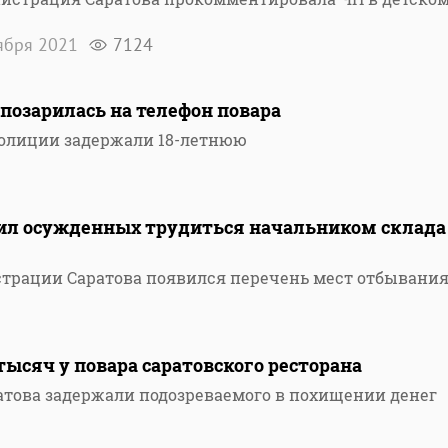
ября 2021
7124
 позарилась на телефон повара
полиции задержали 18-летнюю
вил осужденных трудиться начальником склада
страции Саратова появился перечень мест отбывани
тысяч у повара саратовского ресторана
това задержали подозреваемого в похищении денег