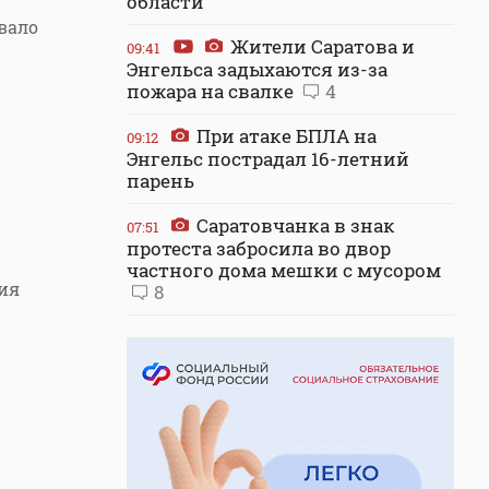
области
вало
Жители Саратова и
09:41
Энгельса задыхаются из-за
пожара на свалке
4
При атаке БПЛА на
09:12
Энгельс пострадал 16-летний
парень
Саратовчанка в знак
07:51
протеста забросила во двор
частного дома мешки с мусором
ия
8