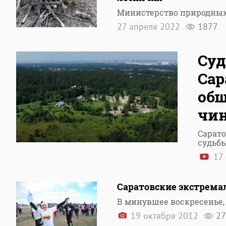
Министерство природных 
27 апреля 2022
1877
Суд
Сар
общ
чи
Сарат
судьб
17 
Саратовские экстрема
В минувшее воскресенье,
19 октября 2012
27