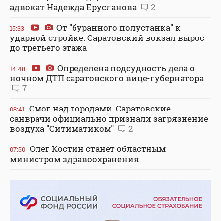
адвокат Надежда Ерусланова
2
От "буранного полустанка" к
15:33
ударной стройке. Саратовский вокзал вырос
до третьего этажа
Определена подсудность дела о
14:48
ночном ДТП саратовского вице-губернатора
7
Смог над городами. Саратовские
08:41
санврачи официально признали загрязнение
воздуха "Ситиматиком"
2
Олег Костин станет областным
07:50
министром здравоохранения