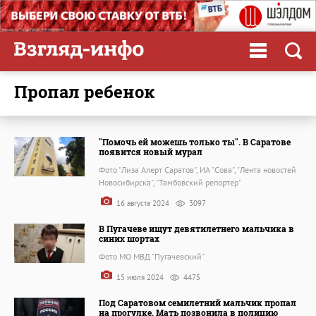
пропал ребенок
"Помочь ей можешь только ты". В Саратове
появится новый мурал
Фото "Лиза Алерт Саратов", ИА "Сова", "Лента новостей
Новосибирска", "Тамбовский репортер"
16 августа 2024
3097
В Пугачеве ищут девятилетнего мальчика в
синих шортах
Фото МО МВД "Пугачевский"
15 июля 2024
4475
Под Саратовом семилетний мальчик пропал
на прогулке. Мать позвонила в полицию