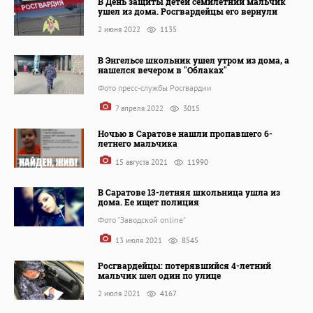
В День защиты детей семилетний мальчик
ушел из дома. Росгвардейцы его вернули
2 июня 2022
1135
В Энгельсе школьник ушел утром из дома, а
нашелся вечером в "Облаках"
Фото пресс-службы Росгвардии
7 апреля 2022
3015
Ночью в Саратове нашли пропавшего 6-
летнего мальчика
15 августа 2021
11990
В Саратове 13-летняя школьница ушла из
дома. Ее ищет полиция
Фото "Заводской online"
13 июля 2021
8545
Росгвардейцы: потерявшийся 4-летний
мальчик шел один по улице
2 июля 2021
4167