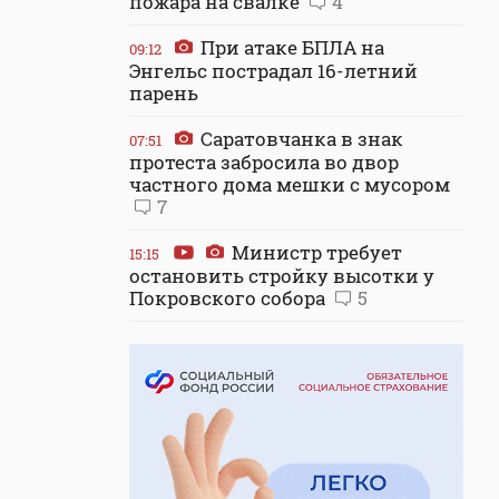
пожара на свалке
4
При атаке БПЛА на
09:12
Энгельс пострадал 16-летний
парень
Саратовчанка в знак
07:51
протеста забросила во двор
частного дома мешки с мусором
7
Министр требует
15:15
остановить стройку высотки у
Покровского собора
5