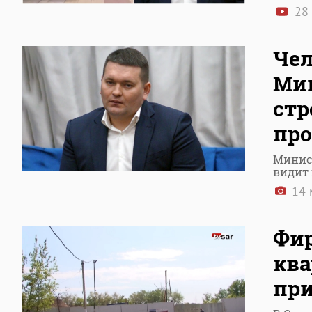
28
Чел
Мин
стр
про
Минист
видит
14 
Фир
ква
при