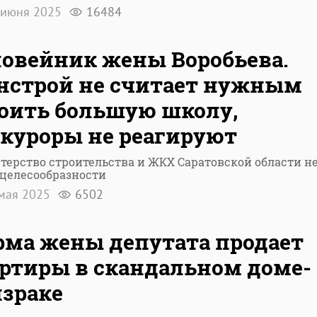
 июня 2025
16484
овейник жены Воробьева.
строй не считает нужным
оить большую школу,
куроры не реагируют
ерство строительства и ЖКХ Саратовской области н
 целесообразности
мая 2025
6502
ма жены депутата продает
ртиры в скандальном доме-
зраке