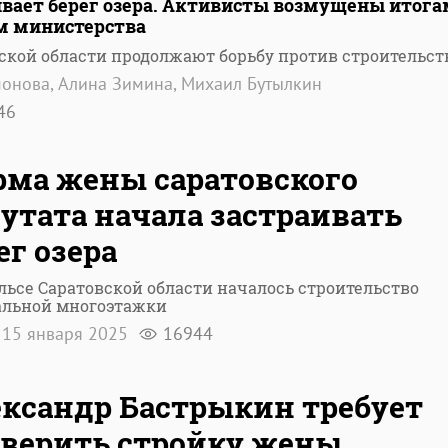
ивает берег озера. Активисты возмущены итог
ом министерства
ской области продолжают борьбу против строительст
монова, Алина Зимина, Михаил Бутылкин
46
ма жены саратовского
утата начала застраивать
ег озера
льсе Саратовской области началось строительство
альной многоэтажки
15 января 2025
16944
ксандр Бастрыкин требует
верить стройку жены