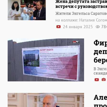
Жена депутата застра
встречи с руководств
Жители Энгельса Саратов
на коллаже: Наталия Сого
24 января 2025
78
Фир
деп
бер
В Энге
сканд
Але
про