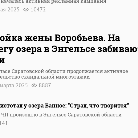
 началась активная рекламная кампания
ая 2025
10472
ойка жены Воробьева. На
егу озера в Энгельсе забиваю
и
льсе Саратовской области продолжается активное
тельство скандальной многоэтажки
марта 2025
8887
стотах у озера Банное: "Страх, что творится"
ЧП произошло в Энгельсе Саратовской области
141