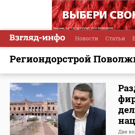
Новости
Статьи
Региондорстрой Поволж
Раз
фир
дел
нац
Две ко