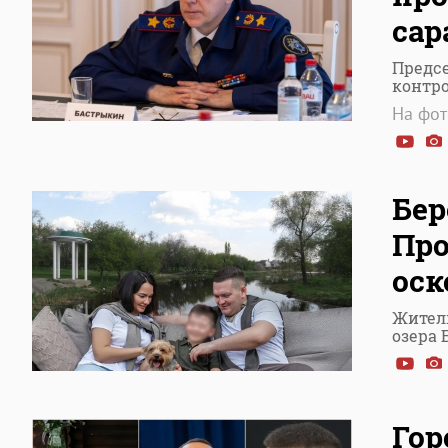
сар
Предсе
контр
На фот
Бер
Про
оск
Жители
озера 
Гор