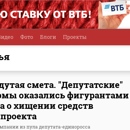
Видео
Фото
Блоги
Проекты
ья
дутая смета. "Депутатские"
мы оказались фигурантами
а о хищении средств
проекта
мпании из пула депутата-единоросса