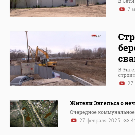
В Сети
7 м
Стр
бер
сва
В Энге
строи
27 
Жители Энгельса о нечи
Очередное коммунальное 
27 февраля 2025
4