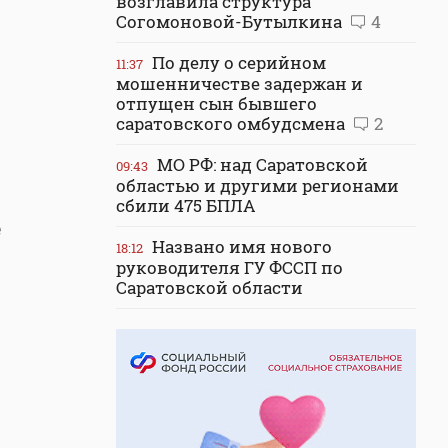
возглавила структура
Согомоновой-Бутылкина
4
По делу о серийном
11:37
мошенничестве задержан и
отпущен сын бывшего
саратовского омбудсмена
2
МО РФ: над Саратовской
09:43
областью и другими регионами
сбили 475 БПЛА
е
Названо имя нового
18:12
руководителя ГУ ФССП по
Саратовской области