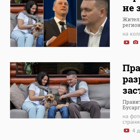
не 
Жител
регио
на кол
Пра
раз
зас
Правит
Бусар
на фот
страни
4 д