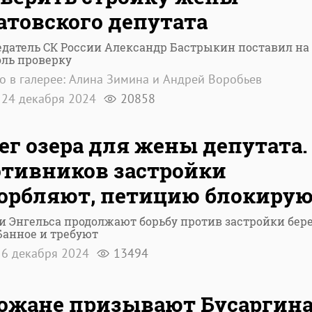
атовского депутата
датель СК России Александр Бастрыкин поставил на
оль проверку
о в галерее: Алина Зимина и Андрей Воробьев
24 декабря 2024
20858
ег озера для жены депутата.
тивников застройки
орбляют, петицию блокиру
 Энгельса продолжают борьбу против застройки бер
Банное и требуют
6 декабря 2024
13494
ожане призывают Бусаргин