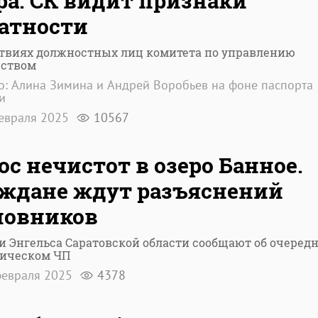
ра. СК видит признаки
атности
ствиях должностных лиц комитета по управлению
ством
о: Алина Зимина и Андрей Воробьев на фоне паспорта
и
евраля 2025
10567
ос нечистот в озеро Банное.
ждане ждут разъяснений
новников
 Энгельса Саратовской области сообщают об очеред
гическом ЧП
евраля 2025
4378