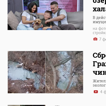
озе
хал
В дей
имуще
на фот
стройк
7 ф
Сбр
Гра
чи
Жители
эколо
4 ф