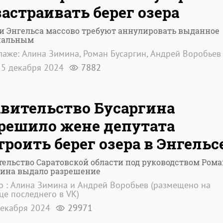
застраивать берег озера
и Энгельса массово требуют аннулировать выданное
нальным
лаже: Алина Зимина, Роман Бусаргин, Андрей Воробьев
5 декабря 2024
7882
вительство Бусаргина
решило жене депутата
троить берег озера в Энгельс
ельство Саратовской области под руководством Рома
гина выдало разрешение
о : Алина Зимина и Андрей Воробьев (размещено на
це последнего в VK)
екабря 2024
29971