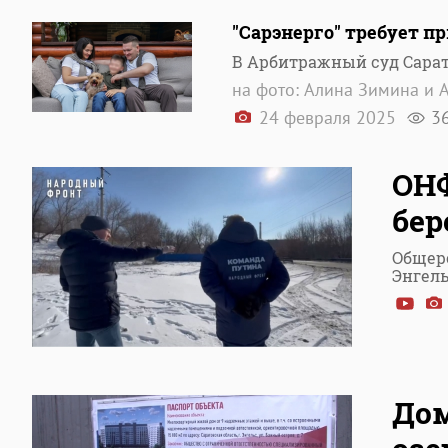
"Сарэнерго" требует 
В Арбитражный суд Сарат
на фото: Алина Зимина и 
24 февраля 2025
3
ОНФ
бер
Общер
Энгель
Дом