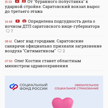
От "буранного полустанка" к
15:33
ударной стройке. Саратовский вокзал вырос
до третьего этажа
Определена подсудность дела о
14:48
ночном ДТП саратовского вице-губернатора
7
Смог над городами. Саратовские
08:41
санврачи официально признали загрязнение
воздуха "Ситиматиком"
2
Олег Костин станет областным
07:50
министром здравоохранения