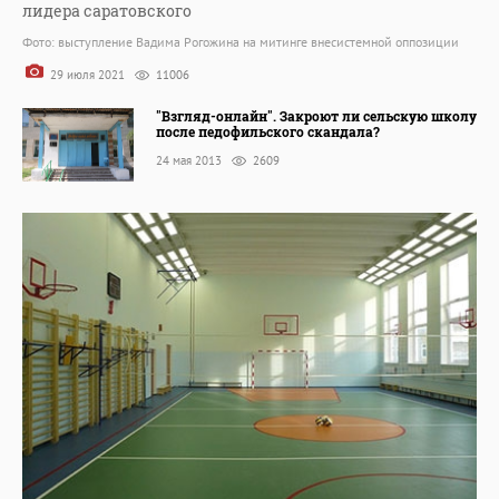
лидера саратовского
Фото: выступление Вадима Рогожина на митинге внесистемной оппозиции
29 июля 2021
11006
"Взгляд-онлайн". Закроют ли сельскую школу
после педофильского скандала?
24 мая 2013
2609