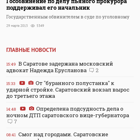
Гособвинение по делу пьяного прокурора
поддерживал его начальник
Государственным обвинителем в суде по уголовному
29 марта 2013
5349
ГЛАВНЫЕ НОВОСТИ
В Саратове задержана московский
15:49
адвокат Надежда Ерусланова
2
От "буранного полустанка" к
15:33
ударной стройке. Саратовский вокзал вырос
до третьего этажа
Определена подсудность дела о
14:48
ночном ДТП саратовского вице-губернатора
7
Смог над городами. Саратовские
08:41