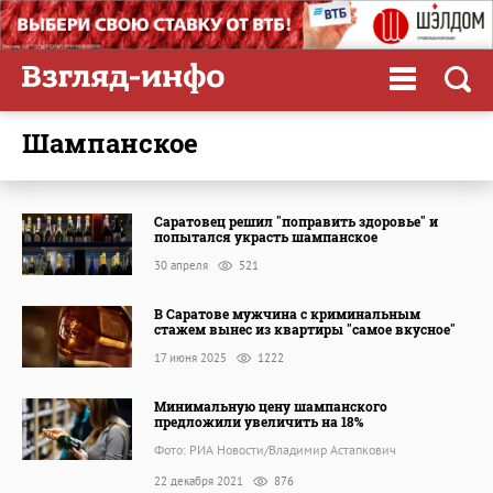
шампанское
Саратовец решил "поправить здоровье" и
попытался украсть шампанское
30 апреля
521
В Саратове мужчина с криминальным
стажем вынес из квартиры "самое вкусное"
17 июня 2025
1222
Минимальную цену шампанского
предложили увеличить на 18%
Фото: РИА Новости/Владимир Астапкович
22 декабря 2021
876