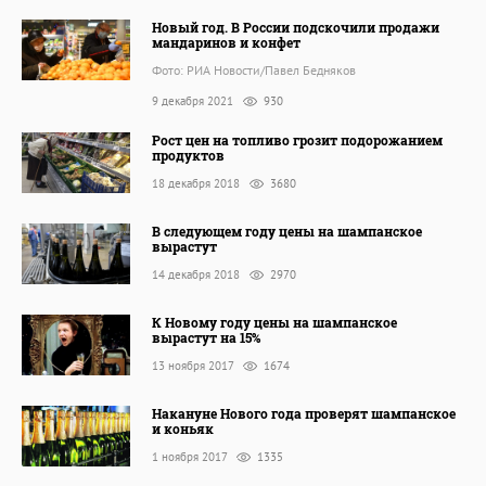
Новый год. В России подскочили продажи
мандаринов и конфет
Фото: РИА Новости/Павел Бедняков
9 декабря 2021
930
Рост цен на топливо грозит подорожанием
продуктов
18 декабря 2018
3680
В следующем году цены на шампанское
вырастут
14 декабря 2018
2970
К Новому году цены на шампанское
вырастут на 15%
13 ноября 2017
1674
Накануне Нового года проверят шампанское
и коньяк
1 ноября 2017
1335