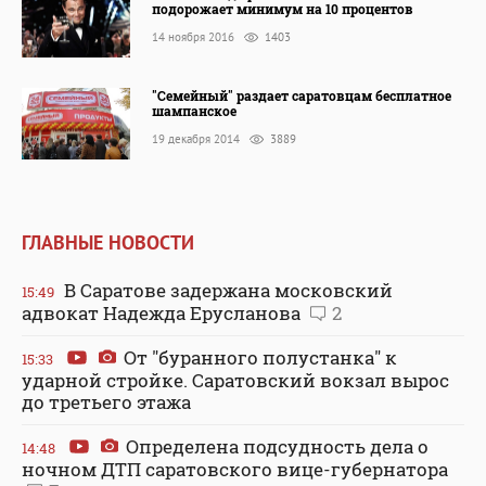
подорожает минимум на 10 процентов
14 ноября 2016
1403
"Семейный" раздает саратовцам бесплатное
шампанское
19 декабря 2014
3889
ГЛАВНЫЕ НОВОСТИ
В Саратове задержана московский
15:49
адвокат Надежда Ерусланова
2
От "буранного полустанка" к
15:33
ударной стройке. Саратовский вокзал вырос
до третьего этажа
Определена подсудность дела о
14:48
ночном ДТП саратовского вице-губернатора