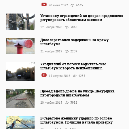
20 июня 2022
6635
Установку ограждений во дворах предложено
регулировать областным законом
12 ноября 2020
3816
Двое саратовцев задержаны за кражу
шлагбаума
21 ноября 2019
2209
Уходивший от погони водитель снес
шлагбаум и ворота психбольницы
15 августа 2016
4235
Проезд вдоль домов на улице Шехурдина
перегородили шлагбаумом
20 ноября 2015
3932
В Саратове женщину ударило по голове
шлагбаумом. Полиция начала проверку