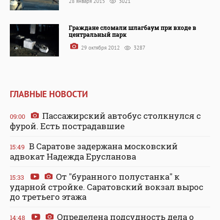
28 января 2015
3021
Граждане сломали шлагбаум при входе в
центральный парк
29 октября 2012
3287
ГЛАВНЫЕ НОВОСТИ
Пассажирский автобус столкнулся с
09:00
фурой. Есть пострадавшие
В Саратове задержана московский
15:49
адвокат Надежда Ерусланова
От "буранного полустанка" к
15:33
ударной стройке. Саратовский вокзал вырос
до третьего этажа
Определена подсудность дела о
14:48