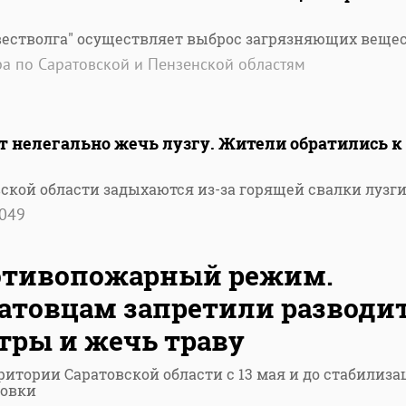
вестволга" осуществляет выброс загрязняющих веще
а по Саратовской и Пензенской областям
т нелегально жечь лузгу. Жители обратились к
ской области задыхаются из-за горящей свалки лузг
049
отивопожарный режим.
атовцам запретили разводи
тры и жечь траву
ритории Саратовской области с 13 мая и до стабилиз
новки