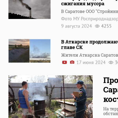
сжигания мусора
В Саратове ООО "Стройин
Фото МУ Росприроднадзор
9 августа 2024
4255
В Аткарске продолжаю
главе СК
Жители Аткарска Саратов
17 июня 2024
3
Пр
Сар
кос
На тер
обста