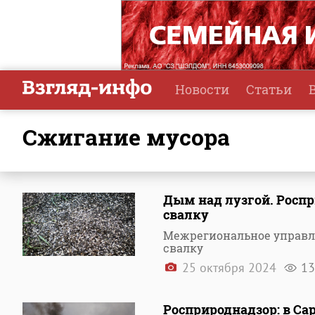
Новости
Статьи
сжигание мусора
Дым над лузгой. Росп
свалку
Межрегиональное управл
свалку
25 октября 2024
13
Росприроднадзор: в Са