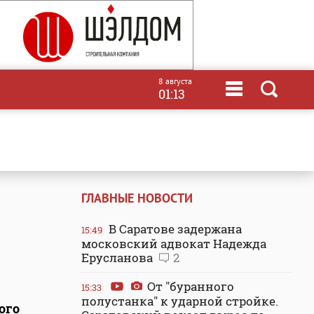
8 августа
01:13
ГЛАВНЫЕ НОВОСТИ
В Саратове задержана
15:49
московский адвокат Надежда
Ерусланова
2
От "буранного
15:33
полустанка" к ударной стройке.
ого