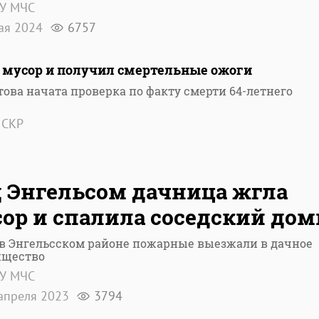
ГУ МЧС
ая 2024
6757
г мусор и получил смертельные ожоги
ова начата проверка по факту смерти 64-летнего
 СКР
 Энгельсом дачница жгла
ор и спалила соседский до
 в Энгельсском районе пожарные выезжали в дачное
ищество
ГУ МЧС
апреля 2023
3794