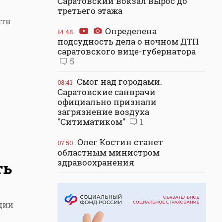
Саратовский вокзал вырос до
третьего этажа
ств
Определена
14:48
подсудность дела о ночном ДТП
саратовского вице-губернатора
5
Смог над городами.
08:41
Саратовские санврачи
официально признали
и
загрязнение воздуха
"Ситиматиком"
1
Олег Костин станет
07:50
областным министром
здравоохранения
ть
ации