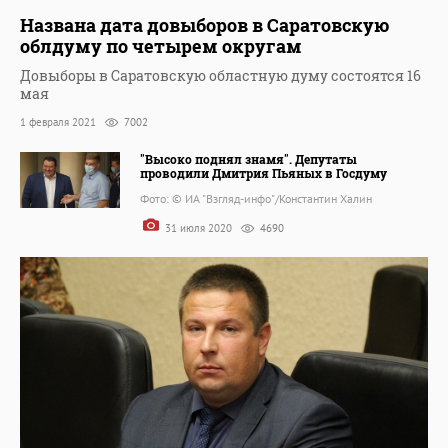
Названа дата довыборов в Саратовскую
облдуму по четырем округам
Довыборы в Саратовскую областную думу состоятся 16
мая
1 февраля 2021
7002
"Высоко поднял знамя". Депутаты
проводили Дмитрия Пьяных в Госдуму
Фото: © ИА "Взгляд-инфо"/Константин Халин
31 июля 2020
4690