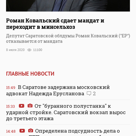
Роман Ковальский сдает мандат и
переходит в минсельхоз
Депутат Саратовской облдумы Роман Ковальский ("ЕР")
отказывается от мандата
8 июля 2020
11100
ГЛАВНЫЕ НОВОСТИ
В Саратове задержана московский
15:49
адвокат Надежда Ерусланова
2
От "буранного полустанка" к
15:33
ударной стройке. Саратовский вокзал вырос
до третьего этажа
Определена подсудность дела о
14:48