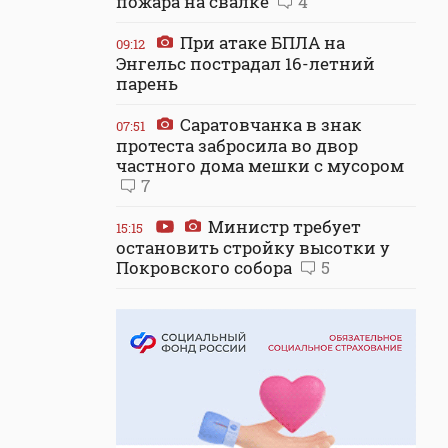
пожара на свалке
4
При атаке БПЛА на
09:12
Энгельс пострадал 16-летний
парень
Саратовчанка в знак
07:51
протеста забросила во двор
частного дома мешки с мусором
7
Министр требует
15:15
остановить стройку высотки у
Покровского собора
5