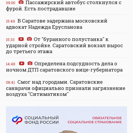
Пассажирский автобус столкнулся с
09:00
фурой. Есть пострадавшие
В Саратове задержана московский
15:49
адвокат Надежда Ерусланова
От "буранного полустанка" к
15:33
ударной стройке. Саратовский вокзал вырос
до третьего этажа
Определена подсудность дела о
14:48
ночном ДТП саратовского вице-губернатора
Смог над городами. Саратовские
08:41
санврачи официально признали загрязнение
воздуха "Ситиматиком"