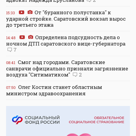
От "буранного полустанка" к
15:33
ударной стройке. Саратовский вокзал вырос
до третьего этажа
Определена подсудность дела о
14:48
ночном ДТП саратовского вице-губернатора
7
Смог над городами. Саратовские
08:41
санврачи официально признали загрязнение
воздуха "Ситиматиком"
2
Олег Костин станет областным
07:50
министром здравоохранения