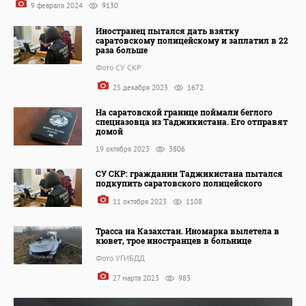
9 февраля 2024
9130
Иностранец пытался дать взятку
саратовскому полицейскому и заплатил в 22
раза больше
Фото СУ СКР
25 декабря 2023
1672
На саратовской границе поймали беглого
спецназовца из Таджикистана. Его отправят
домой
19 октября 2023
3806
СУ СКР: гражданин Таджикистана пытался
подкупить саратовского полицейского
11 октября 2023
1108
Трасса на Казахстан. Иномарка вылетела в
кювет, трое иностранцев в больнице
Фото УГИБДД
27 марта 2023
983