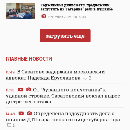
Таджикские дипломаты предложили
запустить из "Гагарина" рейс в Душанбе
9 сентября 2019
4044
загрузить еще
ГЛАВНЫЕ НОВОСТИ
В Саратове задержана московский
15:49
адвокат Надежда Ерусланова
2
От "буранного полустанка" к
15:33
ударной стройке. Саратовский вокзал вырос
до третьего этажа
Определена подсудность дела о
14:48
ночном ДТП саратовского вице-губернатора
5