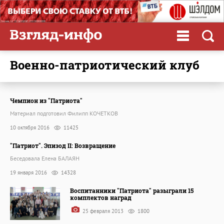
военно-патриотический клуб
Чемпион из "Патриота"
Материал подготовил Филипп КОЧЕТКОВ
10 октября 2016
11425
"Патриот". Эпизод II: Возвращение
Беседовала Елена БАЛАЯН
19 января 2016
14328
Воспитанники "Патриота" разыграли 15
комплектов наград
25 февраля 2013
1800