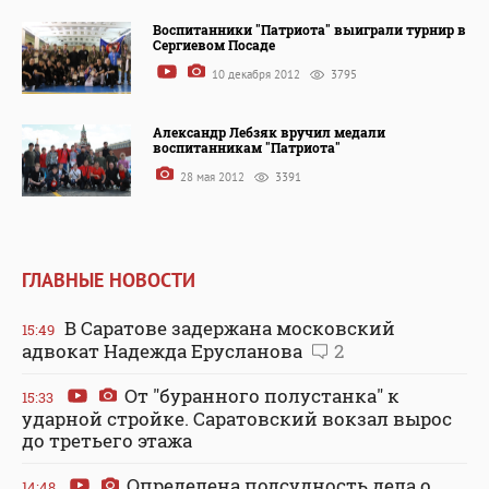
Воспитанники "Патриота" выиграли турнир в
Сергиевом Посаде
10 декабря 2012
3795
Александр Лебзяк вручил медали
воспитанникам "Патриота"
28 мая 2012
3391
ГЛАВНЫЕ НОВОСТИ
В Саратове задержана московский
15:49
адвокат Надежда Ерусланова
2
От "буранного полустанка" к
15:33
ударной стройке. Саратовский вокзал вырос
до третьего этажа
Определена подсудность дела о
14:48