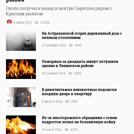
Около получаса назад в центре Саратова рядом с
Крытым рынком
4 марта 2017
25244
На Астраханской сгорел деревянный дом с
печным отоплением
19 декабря 2016
1443
Пожарные за двадцать минут потушили
здание в Ленинском районе
30 октября 2016
2030
В девятиэтажке неизвестные подожгли
входную дверь в квартиру
8 августа 2016
2042
Из-за неосторожного обращения с огнем
подросток попал на больничную койку
19 июля 2016
1233