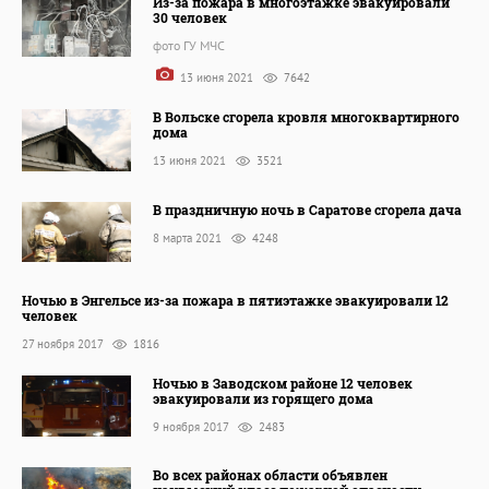
Из-за пожара в многоэтажке эвакуировали
30 человек
фото ГУ МЧС
13 июня 2021
7642
В Вольске сгорела кровля многоквартирного
дома
13 июня 2021
3521
В праздничную ночь в Саратове сгорела дача
8 марта 2021
4248
Ночью в Энгельсе из-за пожара в пятиэтажке эвакуировали 12
человек
27 ноября 2017
1816
Ночью в Заводском районе 12 человек
эвакуировали из горящего дома
9 ноября 2017
2483
Во всех районах области объявлен