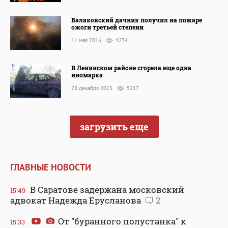
Балаковский дачник получил на пожаре
ожоги третьей степени
11 мая 2016
1234
В Ленинском районе сгорела еще одна
иномарка
28 декабря 2015
5217
загрузить еще
ГЛАВНЫЕ НОВОСТИ
В Саратове задержана московский
15:49
адвокат Надежда Ерусланова
2
От "буранного полустанка" к
15:33