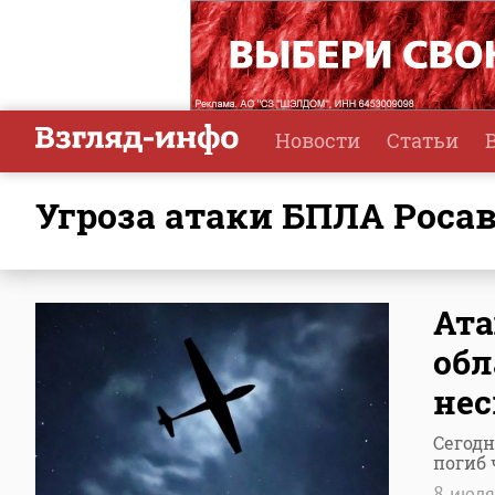
Новости
Статьи
угроза атаки БПЛА Роса
Ата
обл
нес
Сегодн
погиб 
8 июл