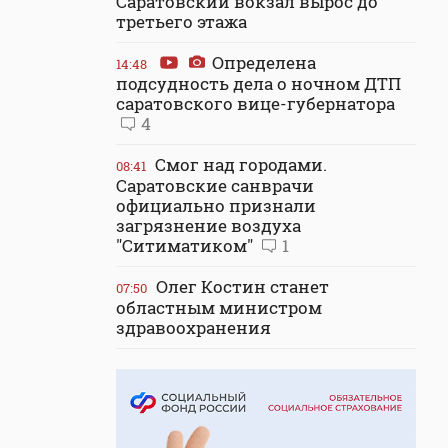
Саратовский вокзал вырос до
третьего этажа
Определена
14:48
подсудность дела о ночном ДТП
саратовского вице-губернатора
4
Смог над городами.
08:41
Саратовские санврачи
официально признали
загрязнение воздуха
"Ситиматиком"
1
Олег Костин станет
07:50
областным министром
здравоохранения