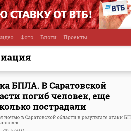
Видео
Фото
Блоги
Проекты
виация
ка БПЛА. В Саратовской
асти погиб человек, еще
колько пострадали
я ночью в Саратовской области в результате атаки Б
человек
я
37603