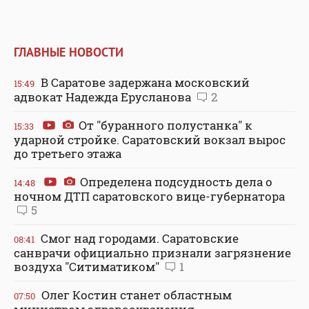
ГЛАВНЫЕ НОВОСТИ
В Саратове задержана московский
15:49
адвокат Надежда Ерусланова
2
От "буранного полустанка" к
15:33
ударной стройке. Саратовский вокзал вырос
до третьего этажа
Определена подсудность дела о
14:48
ночном ДТП саратовского вице-губернатора
5
Смог над городами. Саратовские
08:41
санврачи официально признали загрязнение
воздуха "Ситиматиком"
1
Олег Костин станет областным
07:50