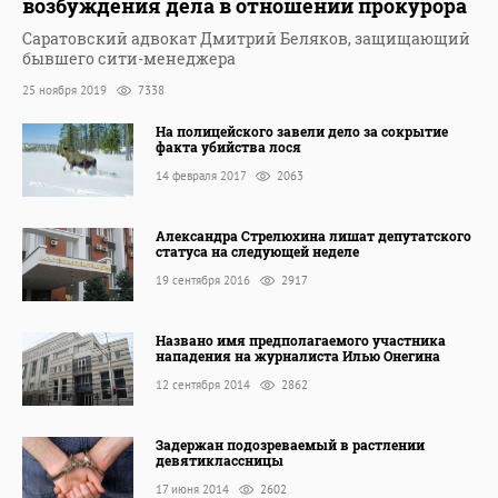
возбуждения дела в отношении прокурора
Саратовский адвокат Дмитрий Беляков, защищающий
бывшего сити-менеджера
25 ноября 2019
7338
На полицейского завели дело за сокрытие
факта убийства лося
14 февраля 2017
2063
Александра Стрелюхина лишат депутатского
статуса на следующей неделе
19 сентября 2016
2917
Названо имя предполагаемого участника
нападения на журналиста Илью Онегина
12 сентября 2014
2862
Задержан подозреваемый в растлении
девятиклассницы
17 июня 2014
2602