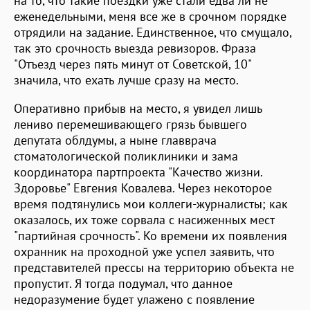
на то, что такие поездки уже стали едва ли не
еженедельными, меня все же в срочном порядке
отрядили на задание. Единственное, что смущало,
так это срочность выезда ревизоров. Фраза
"Отъезд через пять минут от Советской, 10"
значила, что ехать лучше сразу на место.
Оперативно прибыв на место, я увидел лишь
лениво перемешивающего грязь бывшего
депутата облдумы, а ныне главврача
стоматологической поликлиники и зама
координатора партпроекта "Качество жизни.
Здоровье" Евгения Ковалева. Через некоторое
время подтянулись мои коллеги-журналисты; как
оказалось, их тоже сорвала с насиженных мест
"партийная срочность". Ко времени их появления
охранник на проходной уже успел заявить, что
представителей прессы на территорию объекта не
пропустит. Я тогда подумал, что данное
недоразумение будет улажено с появление