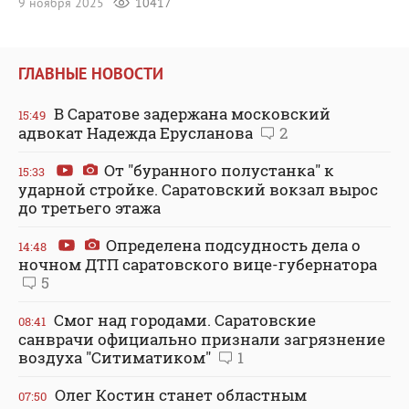
9 ноября 2025
10417
ГЛАВНЫЕ НОВОСТИ
В Саратове задержана московский
15:49
адвокат Надежда Ерусланова
2
От "буранного полустанка" к
15:33
ударной стройке. Саратовский вокзал вырос
до третьего этажа
Определена подсудность дела о
14:48
ночном ДТП саратовского вице-губернатора
5
Смог над городами. Саратовские
08:41
санврачи официально признали загрязнение
воздуха "Ситиматиком"
1
Олег Костин станет областным
07:50