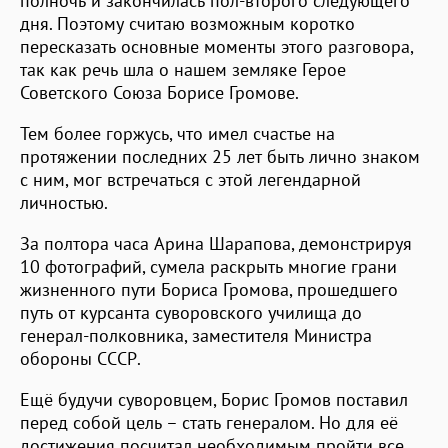
полночь и закончилась пол-второго следующего
дня. Поэтому считаю возможным коротко
пересказать основные моменты этого разговора,
так как речь шла о нашем земляке Герое
Советского Союза Борисе Громове.
Тем более горжусь, что имел счастье на
протяжении последних 25 лет быть лично знаком
с ним, мог встречаться с этой легендарной
личностью.
За полтора часа Арина Шарапова, демонстрируя
10 фотографий, сумела раскрыть многие грани
жизненного пути Бориса Громова, прошедшего
путь от курсанта суворовского училища до
генерал-полковника, заместителя Министра
обороны СССР.
Ещё будучи суворовцем, Борис Громов поставил
перед собой цель – стать генералом. Но для её
достижения посчитал необходимым пройти все