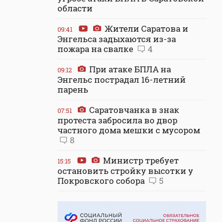
области
Жители Саратова и
09:41
Энгельса задыхаются из-за
пожара на свалке
4
При атаке БПЛА на
09:12
Энгельс пострадал 16-летний
парень
Саратовчанка в знак
07:51
протеста забросила во двор
частного дома мешки с мусором
8
Министр требует
15:15
остановить стройку высотки у
Покровского собора
5