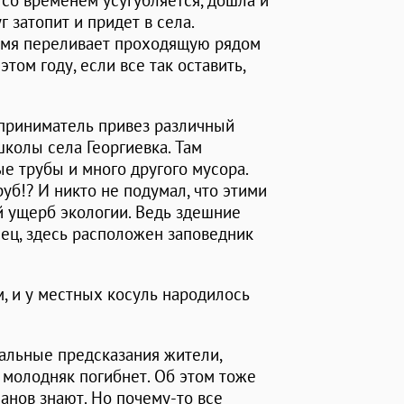
 со временем усугубляется, дошла и
г затопит и придет в села.
ремя переливает проходящую рядом
том году, если все так оставить,
приниматель привез различный
школы села Георгиевка. Там
е трубы и много другого мусора.
труб!? И никто не подумал, что этими
 ущерб экологии. Ведь здешние
нец, здесь расположен заповедник
м, и у местных косуль народилось
чальные предсказания жители,
 молодняк погибнет. Об этом тоже
манов знают. Но почему-то все