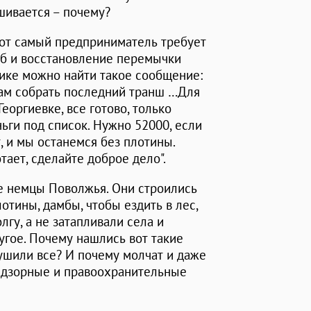
шивается – почему?
тот самый предприниматель требует
б и восстановление перемычки
лике можно найти такое сообщение:
вам собрать последний транш …Для
Георгиевке, все готово, только
ьги под список. Нужно 52000, если
т, и мы останемся без плотины.
тает, сделайте доброе дело".
ле немцы Поволжья. Они строились
лотины, дамбы, чтобы ездить в лес,
лгу, а не затапливали села и
ругое. Почему нашлись вот такие
рушили все? И почему молчат и даже
адзорные и правоохранительные