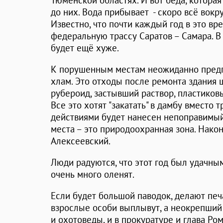
Тюменской областях. И вот беда, которая
до них. Вода прибывает - скоро всё вокру
Известно, что почти каждый год в это в
федеральную трассу Саратов – Самара. В э
будет ещё хуже.
К порушенным местам неожиданно пред
хлам. Это отходы после ремонта здания 
рубероид, застывший раствор, пластиковы
Все это хотят "закатать" в дамбу вместо 
действиями будет нанесен непоправимый
места – это природоохранная зона. Нако
Алексеевский.
Люди радуются, что этот год был удачны
очень много оленят.
Если будет большой паводок, делают пе
взрослые особи выплывут, а неокрепший
и охотоведы, и в прокуратуре и глава Ро