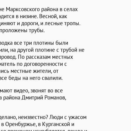
е Марксовского района в селах
дится в низине. Весной, как
диняют и дороги, и лесные тропы.
 проложены трубы.
водка все три плотины были
ли, на другой плотине с трубой не
провод. По рассказам местных
матель по договоренности с
лись местные жители, от
все беды на него свалили.
ают видео, звонят во все
ва района Дмитрий Романов,
сделано, неизвестно? Люди с ужасом
в Оренбуржье, в Курганской и