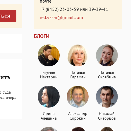
почте
+7 (8452) 23-03-59
или
39-39-41
ться
red.vzsar@gmail.com
БЛОГИ
игумен
Наталья
Наталья
жить
Нектарий
Караман
Скрябина
о суда
ось вчера
Ирина
Александр
Николай
Алешина
Сорокин
Скворцов