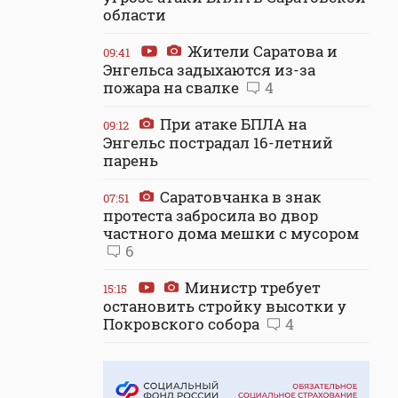
области
Жители Саратова и
09:41
Энгельса задыхаются из-за
пожара на свалке
4
При атаке БПЛА на
09:12
Энгельс пострадал 16-летний
парень
Саратовчанка в знак
07:51
протеста забросила во двор
частного дома мешки с мусором
6
Министр требует
15:15
остановить стройку высотки у
Покровского собора
4