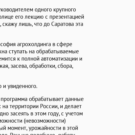
уководителем одного крупного
олице его лекцию с презентацией
 скажу лишь, что до Саратова эта
ософия агрохолдинга в сфере
жна ступать на обрабатываемые
емится к полной автоматизации и
я, засева, обработки, сбора,
 и увиденного.
я программа обрабатывает данные
на территории России, и делает
но засеять в этом году, с учетом
можности (невозможности)
ный момент, урожайности в этой