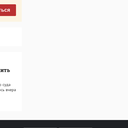
ться
жить
о суда
ось вчера