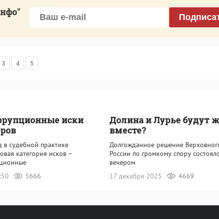
инфо"
Подписа
3
4
5
ррупционные иски
Долина и Лурье будут 
оров
вместе?
д в судебной практике
Долгожданное решение Верховног
овая категория исков –
России по громкому спору состоял
пционные
вечером
6:50
5666
17 декабря 2025
4669