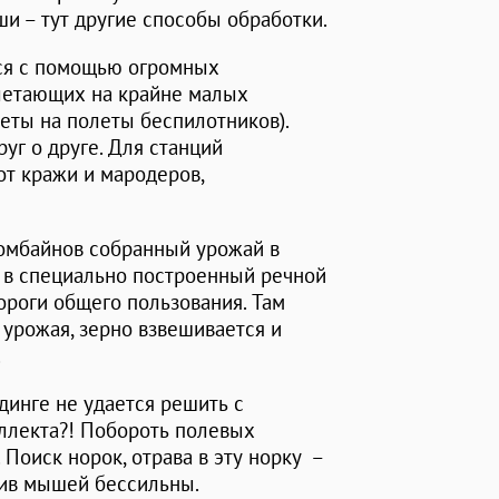
и – тут другие способы обработки.
ся с помощью огромных
летающих на крайне малых
реты на полеты беспилотников).
руг о друге. Для станций
от кражи и мародеров,
омбайнов собранный урожай в
о в специально построенный речной
ороги общего пользования. Там
урожая, зерно взвешивается и
.
динге не удается решить с
ллекта?! Побороть полевых
Поиск норок, отрава в эту норку –
отив мышей бессильны.