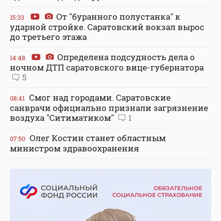
От "буранного полустанка" к
15:33
ударной стройке. Саратовский вокзал вырос
до третьего этажа
Определена подсудность дела о
14:48
ночном ДТП саратовского вице-губернатора
5
Смог над городами. Саратовские
08:41
санврачи официально признали загрязнение
воздуха "Ситиматиком"
1
Олег Костин станет областным
07:50
министром здравоохранения