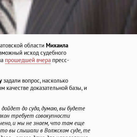
ратовской области
Михаила
зможный исход судебного
на
прошедшей вчера
пресс-
у
задали вопрос, насколько
м качестве доказательной базы, и
 дойдет до суда, думаю, вы будете
закон требует совокупности
чено, и мы не знаем, что там еще
что вы слышали в Волжском суде, те