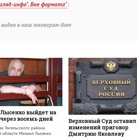
згляд-инфо". Вне формата"
:
 видео в наш телеграм-бот
Лысенко выйдет на
 через восемь дней
Верховный Суд оставил
изменений приговор
ва Энгельсского района
Дмитрию Яковлеву
й области Михаил Лысенко