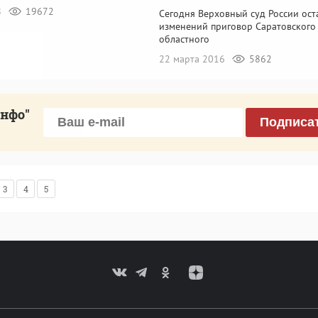
8
19672
Сегодня Верховный суд России ост
изменений приговор Саратовского
областного
22 марта 2016
5862
инфо"
Подписа
3
4
5