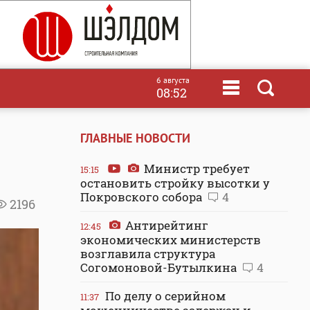
6 августа
08:52
ГЛАВНЫЕ НОВОСТИ
Министр требует
15:15
остановить стройку высотки у
Покровского собора
4
2196
Антирейтинг
12:45
экономических министерств
возглавила структура
Согомоновой-Бутылкина
4
По делу о серийном
11:37