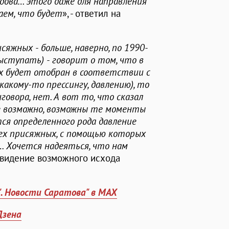
дова… этого даже для направления
наем, что будет
», - ответил на
сяжных - больше, наверно, по 1990-
ыступать) - говорит о том, что в
ых будет отобран в соответствии с
какому-то прессингу, давлению), то
овора, нет. А вот то, что сказал
се возможно, возможны те моменты
тся определенного рода давление
ех присяжных, с помощью которых
 Хочется надеяться, что нам
ое видение возможного исхода
". Новости Саратова" в MAX
Дзена