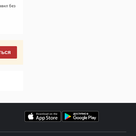
авил без
ться