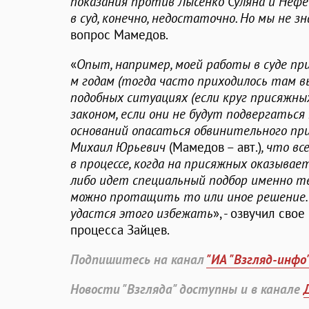
показания против Лысенко Суляна и Нефе
в суд, конечно, недостаточно. Но мы не з
вопрос Мамедов.
«
Опыт, например, моей работы в суде при
м годам (тогда часто приходилось там в
подобных ситуациях (если круг присяжн
законом, если они не будут подвергаться 
оснований опасаться обвинительного приг
Михаил Юрьевич
(Мамедов – авт.)
, что в
в процессе, когда на присяжных оказывае
либо идет специальный подбор именно т
можно протащить то или иное решение…
удастся этого избежать
», - озвучил св
процесса Зайцев.
Подпишитесь на канал
"ИА "Взгляд-инфо
Новости "Взгляда" доступны и в канале