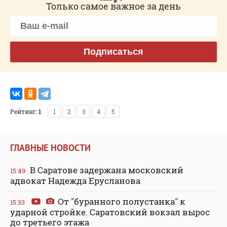
Только самое важное за день
Подписаться
Рейтинг:
1
1
2
3
4
5
ГЛАВНЫЕ НОВОСТИ
В Саратове задержана московский
15:49
адвокат Надежда Ерусланова
От "буранного полустанка" к
15:33
ударной стройке. Саратовский вокзал вырос
до третьего этажа