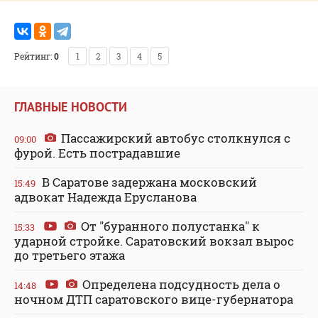
Рейтинг:
0
1
2
3
4
5
ГЛАВНЫЕ НОВОСТИ
Пассажирский автобус столкнулся с
09:00
фурой. Есть пострадавшие
В Саратове задержана московский
15:49
адвокат Надежда Ерусланова
От "буранного полустанка" к
15:33
ударной стройке. Саратовский вокзал вырос
до третьего этажа
Определена подсудность дела о
14:48
ночном ДТП саратовского вице-губернатора