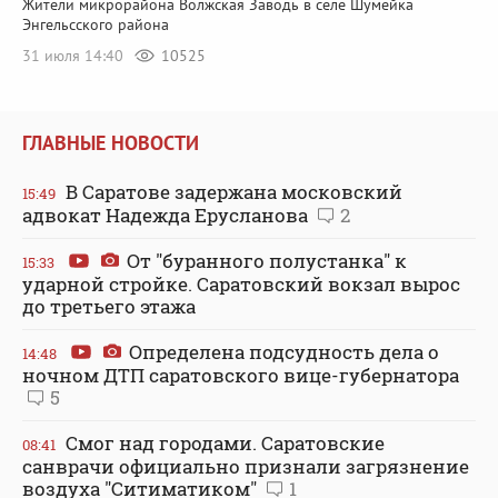
Жители микрорайона Волжская Заводь в селе Шумейка
Энгельсского района
31 июля 14:40
10525
ГЛАВНЫЕ НОВОСТИ
В Саратове задержана московский
15:49
адвокат Надежда Ерусланова
2
От "буранного полустанка" к
15:33
ударной стройке. Саратовский вокзал вырос
до третьего этажа
Определена подсудность дела о
14:48
ночном ДТП саратовского вице-губернатора
5
Смог над городами. Саратовские
08:41
санврачи официально признали загрязнение
воздуха "Ситиматиком"
1