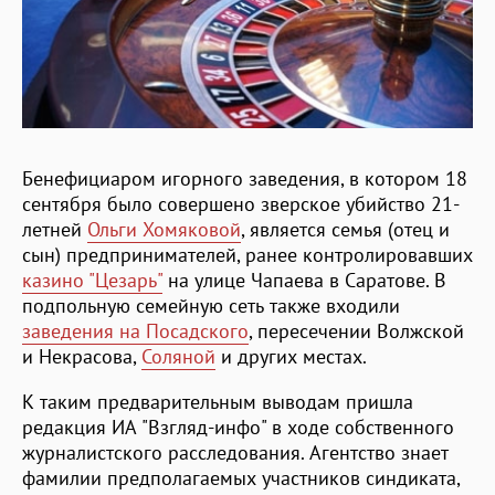
Бенефициаром игорного заведения, в котором 18
сентября было совершено зверское убийство 21-
летней
Ольги Хомяковой
, является семья (отец и
сын) предпринимателей, ранее контролировавших
казино "Цезарь"
на улице Чапаева в Саратове. В
подпольную семейную сеть также входили
заведения на Посадского
, пересечении Волжской
и Некрасова,
Соляной
и других местах.
К таким предварительным выводам пришла
редакция ИА "Взгляд-инфо" в ходе собственного
журналистского расследования. Агентство знает
фамилии предполагаемых участников синдиката,