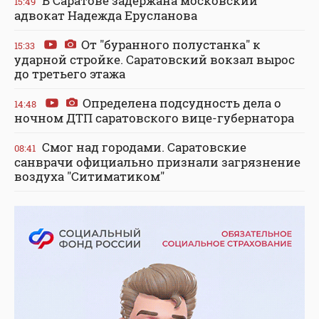
В Саратове задержана московский
15:49
адвокат Надежда Ерусланова
От "буранного полустанка" к
15:33
ударной стройке. Саратовский вокзал вырос
до третьего этажа
Определена подсудность дела о
14:48
ночном ДТП саратовского вице-губернатора
Смог над городами. Саратовские
08:41
санврачи официально признали загрязнение
воздуха "Ситиматиком"