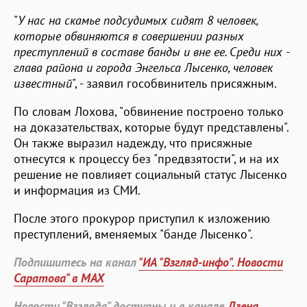
"
У нас на скамье подсудимых сидят 8 человек,
которые обвиняются в совершении разных
преступлений в составе банды и вне ее. Среди них -
глава района и города Энгельса Лысенко, человек
известный
", - заявил гособвинитель присяжным.
По словам Лохова, "обвинение построено только
на доказательствах, которые будут представлены".
Он также выразил надежду, что присяжные
отнесутся к процессу без "предвзятости", и на их
решение не повлияет социальный статус Лысенко
и информация из СМИ.
После этого прокурор приступил к изложению
преступлений, вменяемых "банде Лысенко".
Подпишитесь на канал
"ИА "Взгляд-инфо". Новости
Саратова" в MAX
Новости "Взгляда" доступны и в канале
Дзена