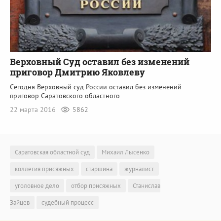
Верховный Суд оставил без изменений
приговор Дмитрию Яковлеву
Сегодня Верховный суд России оставил без изменений
приговор Саратовского областного
22 марта 2016
5862
Саратовская областной суд
Михаил Лысенко
коллегия присяжных
старшина
журналист
уголовное дело
отбор присяжных
Станислав
Зайцев
судебный процесс