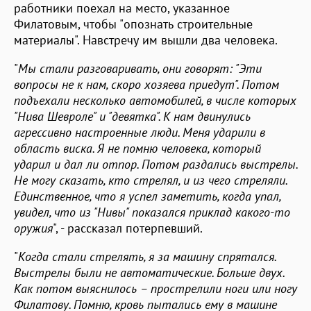
работники поехал на место, указанное
Филатовым, чтобы "опознать строительные
материалы". Навстречу им вышли два человека.
"
Мы стали разговаривать, они говорят: "Эти
вопросы не к нам, скоро хозяева приедут". Потом
подъехали несколько автомобилей, в числе которых
"Нива Шевроле" и "девятка". К нам двинулись
агрессивно настроенные люди. Меня ударили в
область виска. Я не помню человека, который
ударил и дал ли отпор. Потом раздались выстрелы.
Не могу сказать, кто стрелял, и из чего стреляли.
Единственное, что я успел заметить, когда упал,
увидел, что из "Нивы" показался приклад какого-то
оружия
", - рассказал потерпевший.
"
Когда стали стрелять, я за машину спрятался.
Выстрелы были не автоматические. Больше двух.
Как потом выяснилось – прострелили ноги или ногу
Филатову. Помню, кровь пытались ему в машине