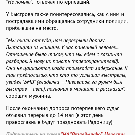
"
Не помню
", - отвечал потерпевший.
У Быстрова также поинтересовались, как с ним и
пострадавшими обращались сотрудники полиции,
прибывшие на место.
"
Мы ехали оттуда, нам перекрыли дорогу.
Вытащили из машины. У нас раненный человек...
Отношение было такое, что мы едем с каких-то
разборок. Я могу их понять (правоохранителей).
Они не цацкаются, когда производят задержание. Я
так предполагаю, что кто-то услышал выстрелы,
увидел "БМВ" (владелец – Пивоваров, за рулем был
Быстров – авт.), позвонил в милицию и рассказал
", -
сообщил мужчина.
После окончания допроса потерпевшего судья
объявил перерыв до 14 мая (в этот день
православные будут праздновать Радоницу).
Подпишитесь на канал
"ИА "Взгляд-инфо". Новости