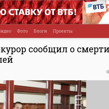
Видео
Фото
Блоги
Проекты
окурор сообщил о смерт
лей