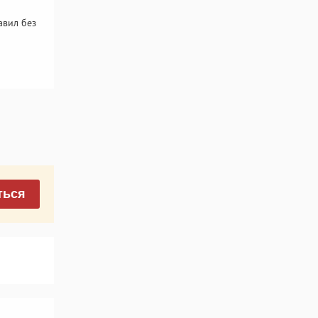
авил без
ться