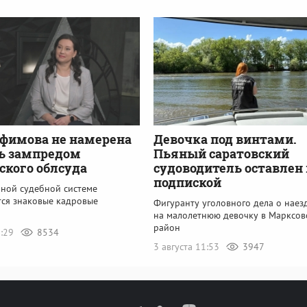
фимова не намерена
Девочка под винтами.
ь зампредом
Пьяный саратовский
ского облсуда
судоводитель оставлен
подпиской
ьной судебной системе
ся знаковые кадровые
Фигуранту уголовного дела о наез
на малолетнюю девочку в Марксов
район
5:29
8534
3 августа 11:53
3947