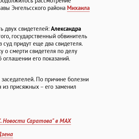
продолжилось рассмотрение
лавы Энгельсского района
Михаила
ть двух свидетелей:
Александра
того, государственный обвинитель
в суд придут еще два свидетеля.
у о смерти свидетеля по делу
б оглашении его показаний.
 заседателей. По причине болезни
н из присяжных – его заменил
". Новости Саратова" в MAX
Дзена