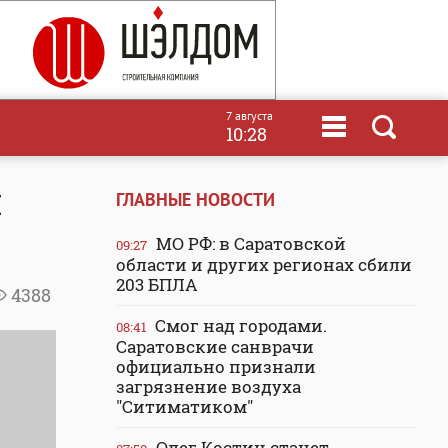
7 августа
10:28
и
ГЛАВНЫЕ НОВОСТИ
МО РФ: в Саратовской
09:27
области и других регионах сбили
203 БПЛА
4388
Смог над городами.
08:41
Саратовские санврачи
официально признали
загрязнение воздуха
"Ситиматиком"
Олег Костин станет