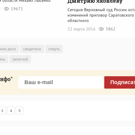
Дмитрию Яковлеву
й области Михаил Лысенко
8
19672
Сегодня Верховный суд России ост
изменений приговор Саратовского
областного
22 марта 2016
5862
вное дело
свидетели
смерть
знь
запасной
инфо"
Подписа
3
4
5