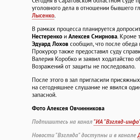
Сегодня в Саратовском областном суде 
уголовного дела в отношении бывшего г
Лысенко
.
В рамках процесса планируется допроси
Нестеренко
и
Алексея Смирнова
. Кроме 
Эдуард Лохов
сообщил, что после обеда 
Прокурор также предоставил суду справк
Валерия Коробко и заявил ходатайство о
Возражений от защиты не последовало.
После этого в зал пригласили присяжных
на сегодняшнее слушание не явился оди
запасной.
Фото Алексея Овчинникова
Подпишитесь на канал
"ИА "Взгляд-инфо
Новости "Взгляда" доступны и в канале