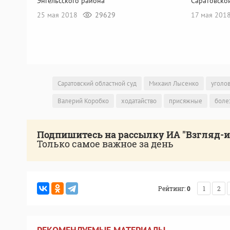
Энгельсского района
Саратовско
25 мая 2018
29629
17 мая 201
Саратовский областной суд
Михаил Лысенко
уголо
Валерий Коробко
ходатайство
присяжные
боле
Подпишитесь на рассылку ИА "Взгляд-
Только самое важное за день
Рейтинг:
0
1
2