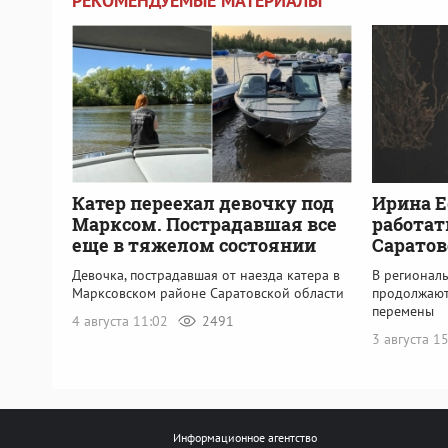
РЕКОМЕНДУЕМЫЕ МАТЕРИАЛЫ
Катер переехал девочку под
Ирина Е
Марксом. Пострадавшая все
работат
еще в тяжелом состоянии
Саратов
Девочка, пострадавшая от наезда катера в
В регионал
Марксовском районе Саратовской области
продолжают
перемены
4 августа 11:02
2491
3 августа 1
Информационное агентство