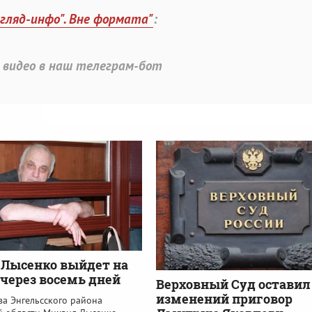
згляд-инфо". Вне формата"
:
 видео в наш телеграм-бот
Лысенко выйдет на
 через восемь дней
Верховный Суд оставил
изменений приговор
ва Энгельсского района