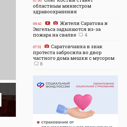
07:50
областным министром
здравоохранения
Жители Саратова и
09:41
Энгельса задыхаются из-за
пожара на свалке
4
Саратовчанка в знак
07:51
протеста забросила во двор
частного дома мешки с мусором
8