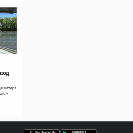
 под
де катера
ском