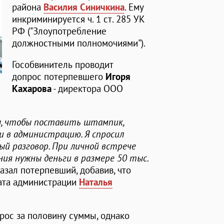
района
Василия Синичкина
. Ему
инкриминируется ч. 1 ст. 285 УК
РФ ("Злоупотребление
должностными полномочиями").
Гособвинитель проводит
допрос потерпевшего
Игоря
Кахарова
- директора ООО
ы, чтобы поставить штампик,
 в администрацию. Я спросил
ный разговор. При личной встрече
ния нужны деньги в размере 50 тыс.
 сказал потерпевший, добавив, что
рата администрации
Наталья
прос за половину суммы, однако