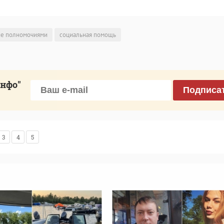
ие полномочиями
социальная помощь
инфо"
Подписа
3
4
5