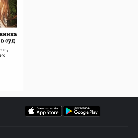
овника
в суд
еству
его