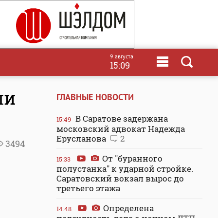
9 августа
15:09
ли
ГЛАВНЫЕ НОВОСТИ
В Саратове задержана
15:49
московский адвокат Надежда
Ерусланова
2
3494
От "буранного
15:33
полустанка" к ударной стройке.
Саратовский вокзал вырос до
третьего этажа
Определена
14:48