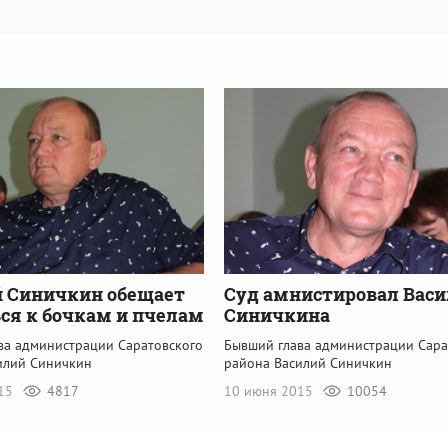
й Синичкин обещает
Суд амнистировал Вас
ся к бочкам и пчелам
Синичкина
ва администрации Саратовского
Бывший глава администрации Сара
илий Синичкин
района Василий Синичкин
015
4817
10 июня 2015
10054