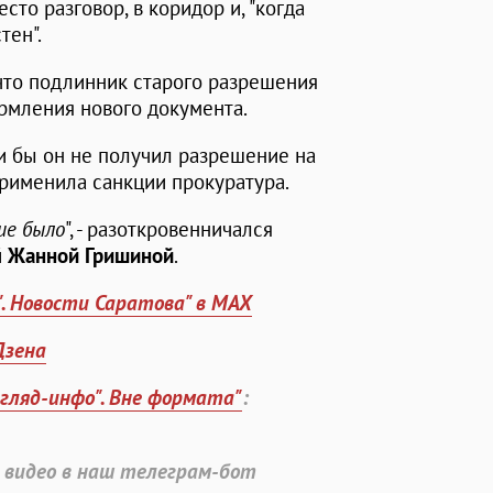
сто разговор, в коридор и, "когда
тен".
что подлинник старого разрешения
рмления нового документа.
ли бы он не получил разрешение на
применила санкции прокуратура.
ше было
", - разоткровенничался
й
Жанной Гришиной
.
". Новости Саратова" в MAX
Дзена
згляд-инфо". Вне формата"
:
 видео в наш телеграм-бот