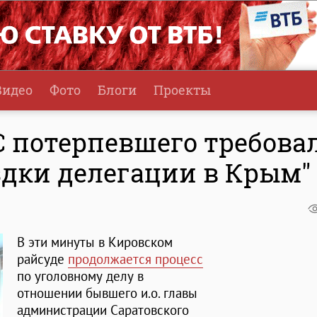
Видео
Фото
Блоги
Проекты
С потерпевшего требова
здки делегации в Крым"
В эти минуты в Кировском
райсуде
продолжается процесс
по уголовному делу в
отношении бывшего и.о. главы
администрации Саратовского