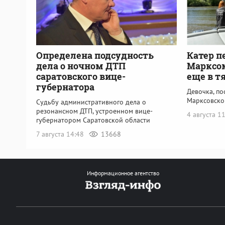
Определена подсудность
Катер п
дела о ночном ДТП
Марксом
саратовского вице-
еще в т
губернатора
Девочка, по
Марксовско
Судьбу административного дела о
резонансном ДТП, устроенном вице-
4 августа 1
губернатором Саратовской области
7 августа 14:48
13668
Информационное агентство