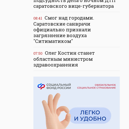
подсудность дела о ночном ДТП
саратовского вице-губернатора
Смог над городами.
08:41
Саратовские санврачи
официально признали
загрязнение воздуха
"Ситиматиком"
Олег Костин станет
07:50
областным министром
здравоохранения