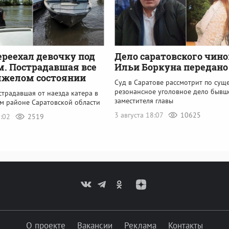
ереехал девочку под
Дело саратовского чин
. Пострадавшая все
Ильи Боркуна передано 
яжелом состоянии
Суд в Саратове рассмотрит по сущ
резонансное уголовное дело бывш
страдавшая от наезда катера в
заместителя главы
м районе Саратовской области
3 августа 18:07
10625
1:02
2519
О проекте
Вакансии
Реклама
Контакты