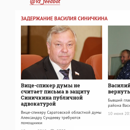
@Vz_feedbot
ЗАДЕРЖАНИЕ ВАСИЛИЯ СИНИЧКИНА
Вице-спикер думы не
Васили
считает письма в защиту
вернуть
Синичкина публичной
Бывший гла
адвокатурой
района Вас
Вице-спикеру Саратовской областной думы
10 июня 2
Александру Сундееву требуются
помощники