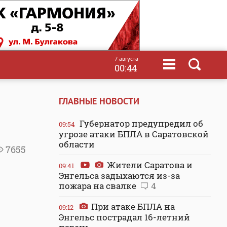
7 августа
00:44
ГЛАВНЫЕ НОВОСТИ
Губернатор предупредил об
09:54
угрозе атаки БПЛА в Саратовской
области
7655
Жители Саратова и
09:41
Энгельса задыхаются из-за
пожара на свалке
4
При атаке БПЛА на
09:12
Энгельс пострадал 16-летний