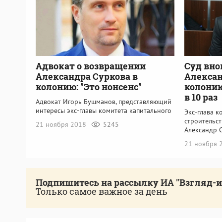
Адвокат о возвращении
Суд вно
Александра Суркова в
Алексан
колонию: "Это нонсенс"
колонию
в 10 раз
Адвокат Игорь Бушманов, представляющий
интересы экс-главы комитета капитального
Экс-глава к
строительст
21 ноября 2018
5245
Александр 
21 ноября 
Подпишитесь на рассылку ИА "Взгляд-
Только самое важное за день