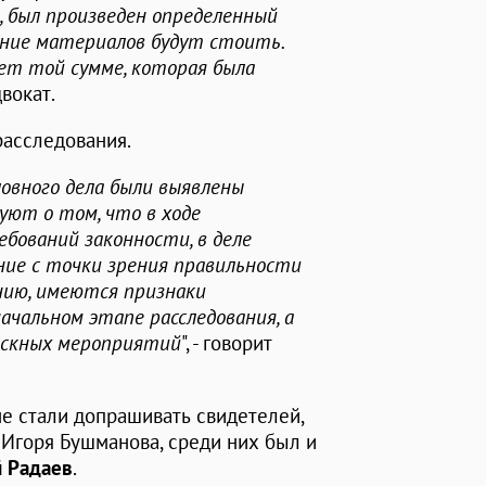
 был произведен определенный
ение материалов будут стоить.
ет той сумме, которая была
двокат.
расследования.
ловного дела были выявлены
ют о том, что в ходе
ебований законности, в деле
ие с точки зрения правильности
нию, имеются признаки
чальном этапе расследования, а
ыскных мероприятий
", - говорит
е стали допрашивать свидетелей,
 Игоря Бушманова, среди них был и
 Радаев
.