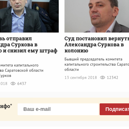
вь отправил
Суд постановил вернут
дра Суркова в
Александра Суркова в
 и снизил ему штраф
колонию
Бывший председатель комитета
капитального строительства Сарат
омитета капитального
области
ва Саратовской области
Сурков
13 сентября 2018
12342
2018
6437
инфо"
Подписа