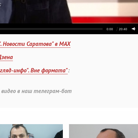
". Новости Саратова" в MAX
Дзена
згляд-инфо". Вне формата"
:
 видео в наш телеграм-бот