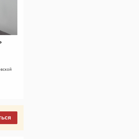
ь
овской
ться