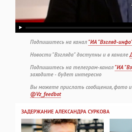
Подпишитесь на канал
"ИА "Взгляд-инфо
Новости "Взгляда" доступны и в канале
Подпишитесь на телеграм-канал
"ИА "В
заходите - будет интересно
Вы можете прислать сообщения, фото и
@Vz_feedbot
ЗАДЕРЖАНИЕ АЛЕКСАНДРА СУРКОВА