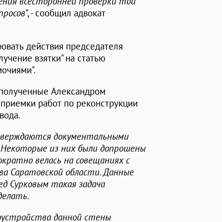
дения всесторонней проверки той
просов
", - сообщил адвокат
овать действия председателя
лучение взятки" на статью
очиями".
, полученные Александром
 приемки работ по реконструкции
вода.
дтверждаются документальными
 Некоторые из них были допрошены
ократно велась на совещаниях с
а Саратовской области. Данные
ед Сурковым такая задача
делать.
гоустройства данной стены