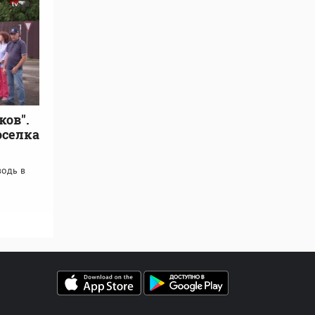
ков".
оселка
одь в