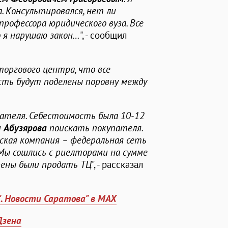
на. Консультировался, нет ли
рофессора юридического вуза. Все
о я нарушаю закон…
", - сообщил
торгового центра, что все
сть будут поделены поровну между
пателя. Себестоимость была 10-12
и
Абузярова
поискать покупателя.
рская компания – федеральная сеть
 Мы сошлись с риелторами на сумме
рены были продать ТЦ
", - рассказал
". Новости Саратова" в MAX
Дзена