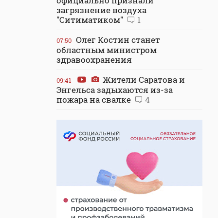
официально признали
загрязнение воздуха
"Ситиматиком"
1
Олег Костин станет
07:50
областным министром
здравоохранения
Жители Саратова и
09:41
Энгельса задыхаются из-за
пожара на свалке
4