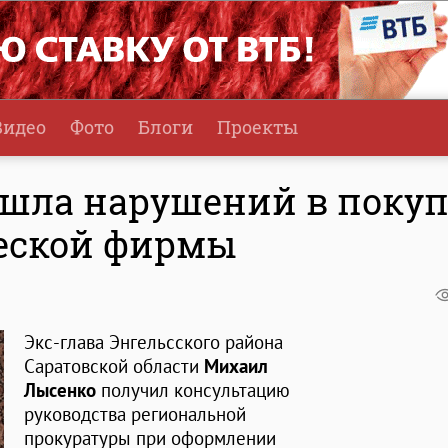
Видео
Фото
Блоги
Проекты
ашла нарушений в поку
еской фирмы
Экс-глава Энгельсского района
Саратовской области
Михаил
Лысенко
получил консультацию
руководства региональной
прокуратуры при оформлении