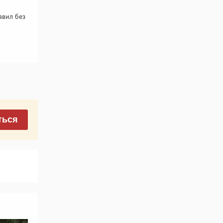
авил без
ться