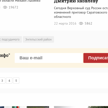
Дмитрию Яковлеву
й области Михаил Лысенко
8
19672
Сегодня Верховный суд России ост
изменений приговор Саратовского
областного
22 марта 2016
5862
с подсудимого
Энгельсский район
инфо"
Подписа
3
4
5