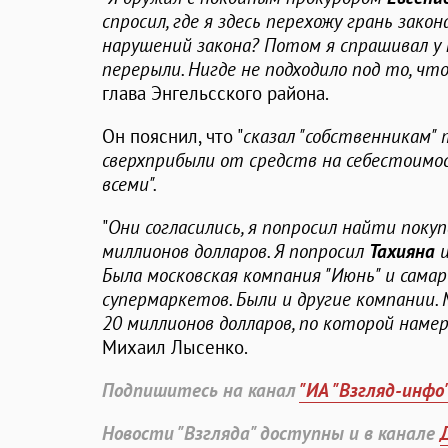
спросил, где я здесь перехожу грань зако
нарушений закона? Потом я спрашивал у п
перерыли. Нигде не подходило под то, чт
глава Энгельсского района.
Он пояснил, что "
сказал "собственникам" 
сверхприбыли от средств на себестоимо
всеми".
"
Они согласились, я попросил найти поку
миллионов долларов. Я попросил
Тахияна
Была московская компания "Июнь" и сама
супермаркетов. Были и другие компании.
20 миллионов долларов, по которой наме
Михаил Лысенко.
Подпишитесь на канал
"ИА "Взгляд-инфо
Новости "Взгляда" доступны и в канале