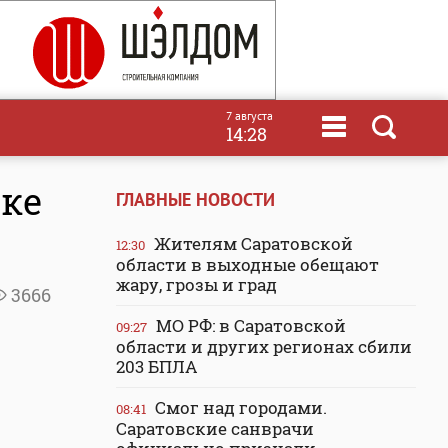
7 августа
14:28
пке
ГЛАВНЫЕ НОВОСТИ
Жителям Саратовской
12:30
области в выходные обещают
жару, грозы и град
3666
МО РФ: в Саратовской
09:27
области и других регионах сбили
203 БПЛА
Смог над городами.
08:41
Саратовские санврачи