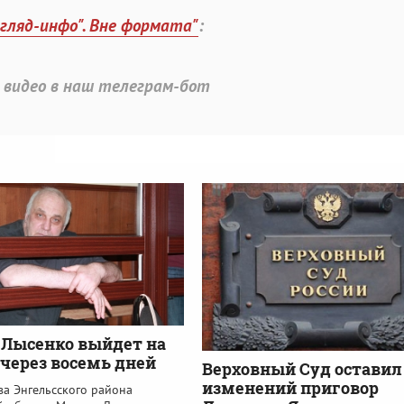
згляд-инфо". Вне формата"
:
 видео в наш телеграм-бот
Лысенко выйдет на
 через восемь дней
Верховный Суд оставил
изменений приговор
ва Энгельсского района