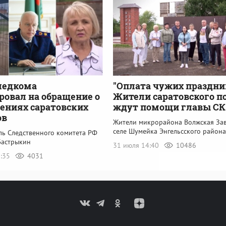
ледкома
"Оплата чужих праздни
ровал на обращение о
Жители саратовского п
ениях саратовских
ждут помощи главы СК
ов
Жители микрорайона Волжская Зав
селе Шумейка Энгельсского района
ль Следственного комитета РФ
Бастрыкин
31 июля 14:40
10486
0:35
4031