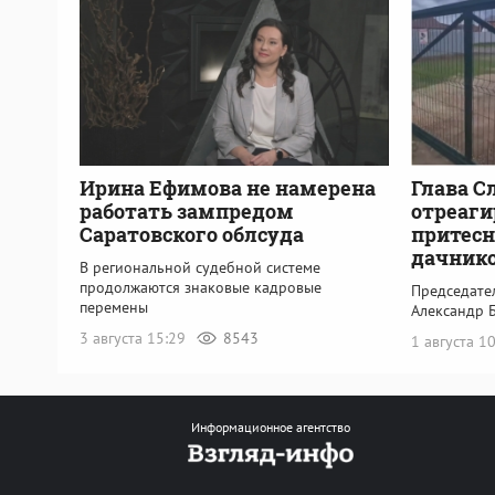
Ирина Ефимова не намерена
Глава С
работать зампредом
отреаги
Саратовского облсуда
притесн
дачник
В региональной судебной системе
продолжаются знаковые кадровые
Председате
перемены
Александр 
3 августа 15:29
8543
1 августа 1
Информационное агентство