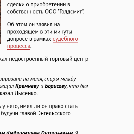
сделки о приобретении в
собственность ООО "Голдсмит".
Об этом он заявил на
проходящем в эти минуты
допросе в рамках
судебного
процесса
.
ежал недостроенный торговый центр
рирована на меня, споры между
обещал
Кремневу
и
Борисову
, что без
- сказал Лысенко.
у него, имел ли он право стать
будучи главой Энгельсского
ем Федоровичем Григорьевым
. Я