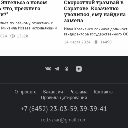
Энгельса о новом
Скоростной трамвай в
А что, прежнего
Саратове. Козаченко
и?"
уволился, ему найдена
замена
льса по-разному отнеслись к
 Михаила Исаева исполняющим
Иван Козаченко покинул должност
гендиректора государственного ОО
 2024
13628
14 марта 2024
14490
О проекте
Вакансии
Реклама
Контакты
Правила цитирования
+7 (8452) 23-03-59
,
39-39-41
red.vzsar@gmail.com