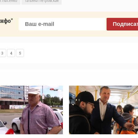
о Лысенко
Татьяна Петровская
инфо"
Подписа
3
4
5