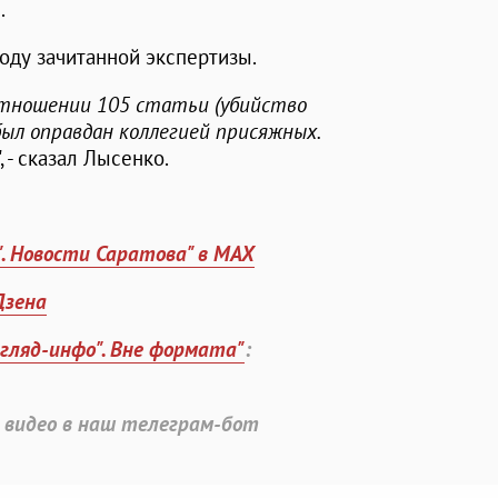
.
ду зачитанной экспертизы.
отношении 105 статьи (убийство
 был оправдан коллегией присяжных.
", - сказал Лысенко.
". Новости Саратова" в MAX
Дзена
згляд-инфо". Вне формата"
:
 видео в наш телеграм-бот