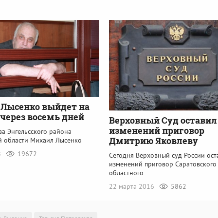
Лысенко выйдет на
 через восемь дней
Верховный Суд оставил
изменений приговор
ва Энгельсского района
Дмитрию Яковлеву
й области Михаил Лысенко
8
19672
Сегодня Верховный суд России ост
изменений приговор Саратовского
областного
22 марта 2016
5862