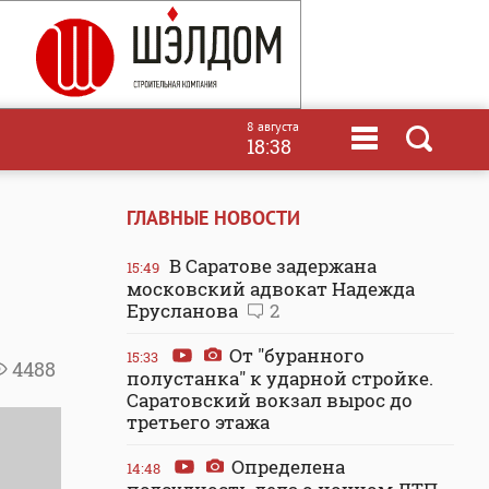
8 августа
18:38
ГЛАВНЫЕ НОВОСТИ
В Саратове задержана
15:49
московский адвокат Надежда
Ерусланова
2
От "буранного
15:33
4488
полустанка" к ударной стройке.
Саратовский вокзал вырос до
третьего этажа
Определена
14:48