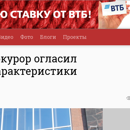
Видео
Фото
Блоги
Проекты
окурор огласил
арактеристики