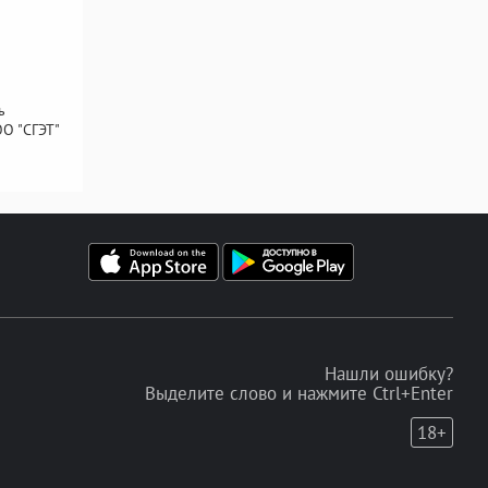
ь
О "СГЭТ"
Нашли ошибку?
Выделите слово и нажмите Ctrl+Enter
18+