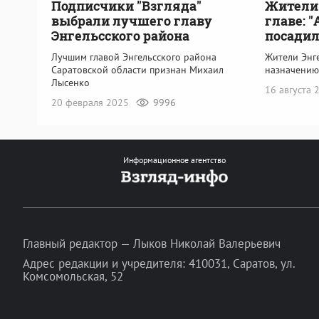
Подписчики "Взгляда"
Жители 
выбрали лучшего главу
главе: "
Энгельсского района
посадил
Лучшим главой Энгельсского района
Жители Энге
Саратовской области признан Михаил
назначению
Лысенко
16 августа
20 февраля 2025
9996
Информационное агентство
Главный редактор — Лыков Николай Валерьевич
Адрес редакции и учредителя: 410031, Саратов, ул.
Комсомольская, 52