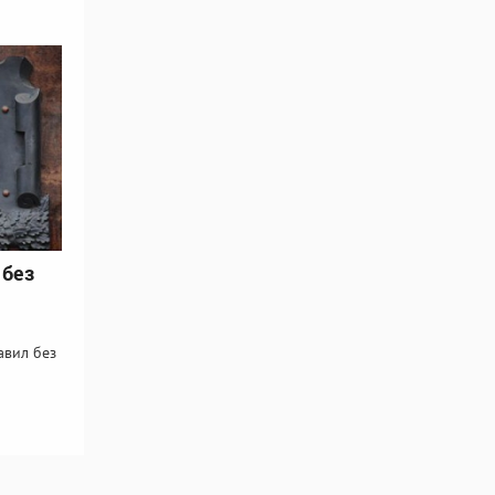
 без
авил без