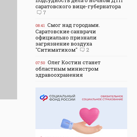
подсудность дела о ночном ДТП
саратовского вице-губернатора
7
Смог над городами.
08:41
Саратовские санврачи
официально признали
загрязнение воздуха
"Ситиматиком"
2
Олег Костин станет
07:50
областным министром
здравоохранения